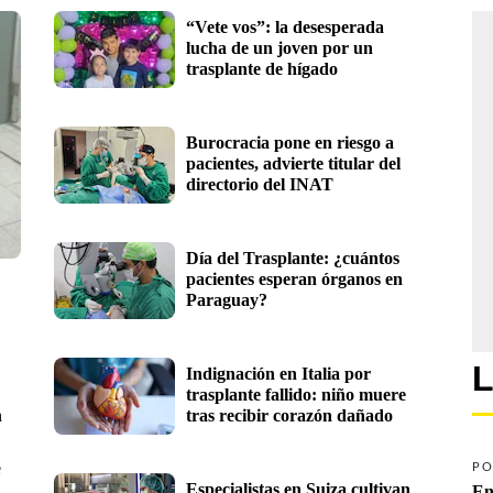
“Vete vos”: la desesperada 
lucha de un joven por un 
trasplante de hígado
Burocracia pone en riesgo a 
pacientes, advierte titular del 
directorio del INAT
Día del Trasplante: ¿cuántos 
pacientes esperan órganos en 
Paraguay?
L
Indignación en Italia por 
trasplante fallido: niño muere 
n
tras recibir corazón dañado
e
PO
Especialistas en Suiza cultivan 
En