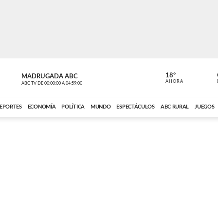
18º
MADRUGADA ABC
MADRUGAD
AHORA
ABC TV
DE
00:00:00
A
04:59:00
ABC CARDINAL 
EPORTES
ECONOMÍA
POLÍTICA
MUNDO
ESPECTÁCULOS
ABC RURAL
JUEGOS