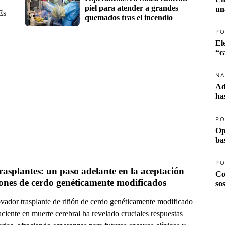
piel para atender a grandes 
un
Es
quemados tras el incendio
PO
El
NA
Ad
ha
PO
Op
ba
PO
asplantes: un paso adelante en la aceptación 
Co
ones de cerdo genéticamente modificados
so
vador trasplante de riñón de cerdo genéticamente modificado
ciente en muerte cerebral ha revelado cruciales respuestas