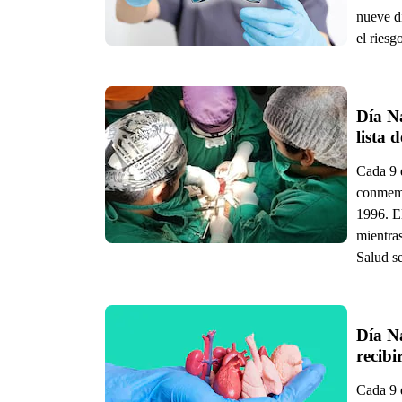
nueve d
el riesg
Día Na
lista 
Cada 9 
conmemo
1996. El
mientras
Salud s
Día Na
recib
Cada 9 d