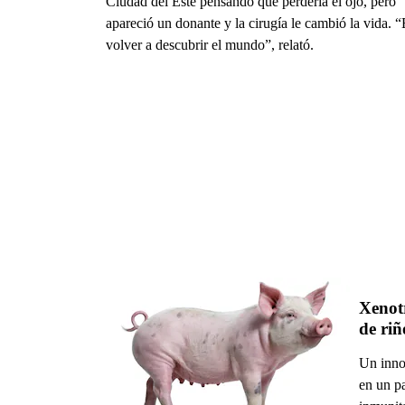
Ciudad del Este pensando que perdería el ojo, pero
apareció un donante y la cirugía le cambió la vida. “
volver a descubrir el mundo”, relató.
Xenotr
de riñ
Un inno
en un pa