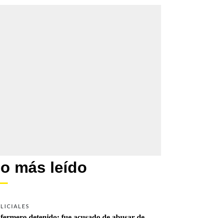
o más leído
LICIALES
fermero detenido: fue acusado de abusar de 