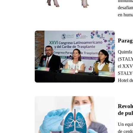
inmunita
desafian
en huma
Paragu
Quimfa 
(STALYC
el XXVI
STALYC 
Hotel de
Revolu
de pu
Un equi
de cerd