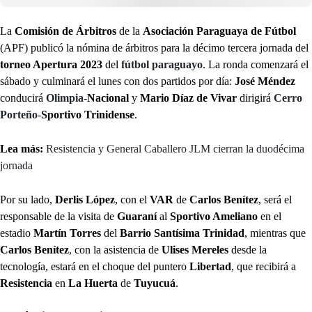
La
Comisión de Árbitros
de la
Asociación Paraguaya de Fútbol
(APF) publicó la nómina de árbitros para la décimo tercera jornada del
torneo Apertura 2023
del
fútbol paraguayo
. La ronda comenzará el
sábado y culminará el lunes con dos partidos por día:
José Méndez
conducirá
Olimpia
-
Nacional
y
Mario Díaz de Vivar
dirigirá
Cerro
Porteño
-
Sportivo Trinidense
.
Lea más:
Resistencia y General Caballero JLM cierran la duodécima
jornada
Por su lado,
Derlis López
, con el
VAR
de
Carlos Benítez
, será el
responsable de la visita de
Guaraní
al
Sportivo Ameliano
en el
estadio
Martín Torres
del
Barrio Santísima Trinidad
, mientras que
Carlos Benítez
, con la asistencia de
Ulises Mereles
desde la
tecnología, estará en el choque del puntero
Libertad
, que recibirá a
Resistencia
en
La Huerta
de
Tuyucuá
.