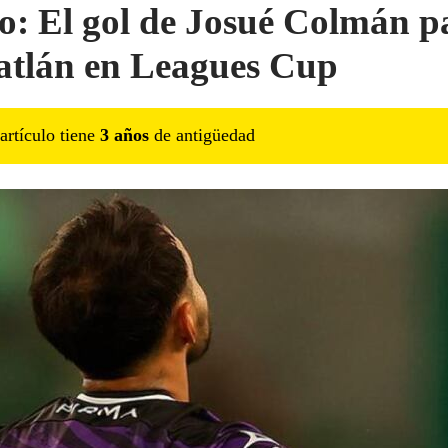
o: El gol de Josué Colmán p
tlán en Leagues Cup
artículo tiene
3
año
s
de antigüedad