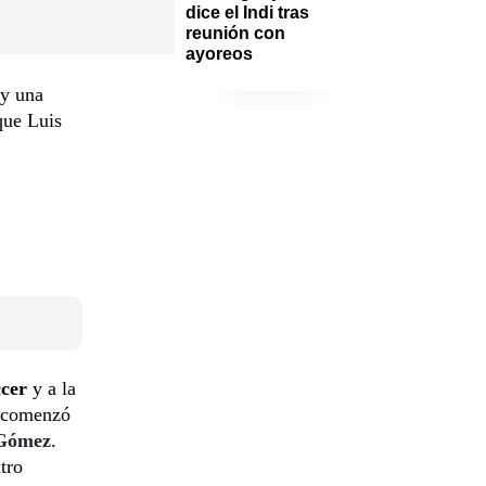
dice el Indi tras 
reunión con 
ayoreos
 y una
que Luis
ccer
y a la
 comenzó
 Gómez
.
tro