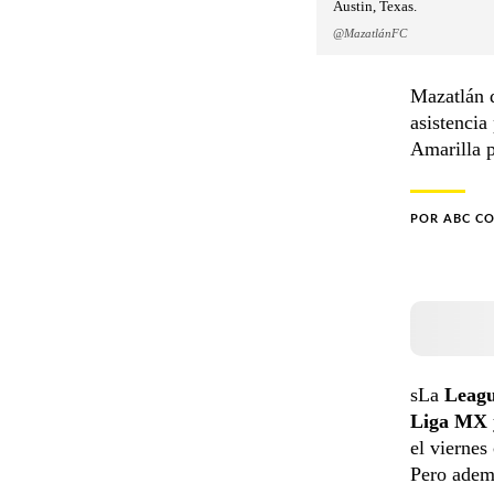
Austin, Texas.
@MazatlánFC
Mazatlán 
asistencia
Amarilla p
POR
ABC C
sLa
Leagu
Liga MX
el viernes
Pero ademá