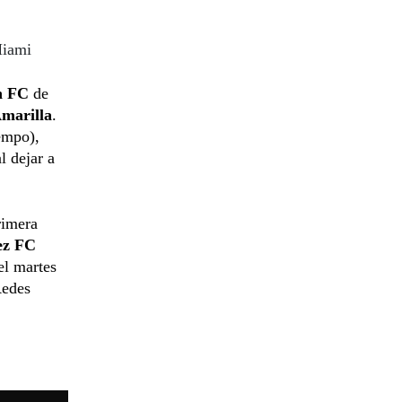
Miami
n FC
de
Amarilla
.
empo),
l dejar a
rimera
ez FC
el martes
Redes
.