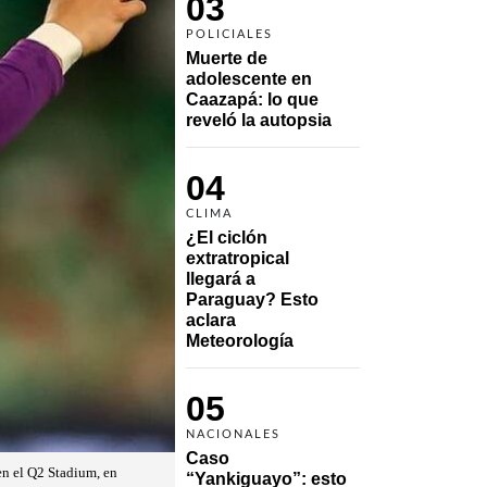
03
POLICIALES
Muerte de 
adolescente en 
Caazapá: lo que 
reveló la autopsia
04
CLIMA
¿El ciclón 
extratropical 
llegará a 
Paraguay? Esto 
aclara 
Meteorología
05
NACIONALES
Caso 
en el Q2 Stadium, en
“Yankiguayo”: esto 