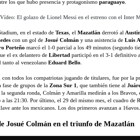
ntre los que hubo presencia y protagonismo
paraguayo
.
Vídeo: El golazo de Lionel Messi en el estreno con el Inter 
Stadium, en el estado de
Texas
, el
Mazatlán
derrotó al
Austi
edes
con un gol de
Josué Colmán
y una asistencia de
Luis 
ro Porteño
marcó el 1-0 parcial a los 49 minutos (segundo ti
ue el ex delantero de
Libertad
participó en el 3-1 definitivo a
l tanto al venezolano
Eduard Bello
.
 con todos los compatriotas jugando de titulares, fue por la p
a fase de grupos de la
Zona Sur 1
, que también tiene al
Juár
n la segunda ronda, Colmán y Amarilla medirán a los Bravos, 
o a las 21:30. Por último, el 29 del mismo mes, el cuadro de 
 llave ante los mexicanos. Los dos primeros avanzan a 16avos
de Josué Colmán en el triunfo de Mazatlán