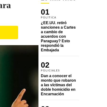
ara
01
POLÍTICA
¿EE.UU. retiró 
sanciones a Cartes 
a cambio de 
acuerdos con 
Paraguay? Esto 
respondió la 
Embajada
02
POLICIALES
Dan a conocer el 
monto que robaron 
a las víctimas del 
doble homicidio en 
Encarnación