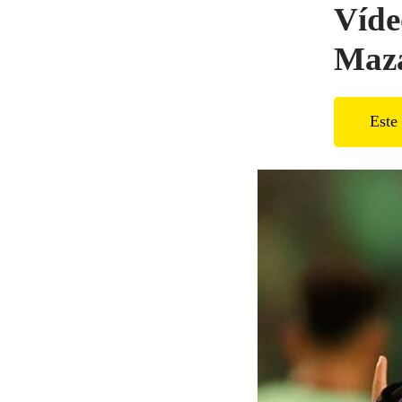
Víde
Maza
Este 