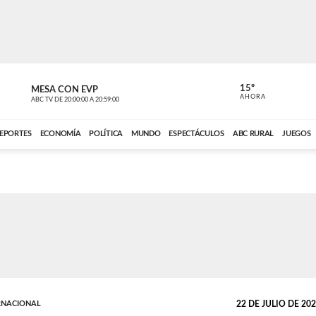
15º
MESA CON EVP
EL OBSERV
AHORA
ABC TV
DE
20:00:00
A
20:59:00
ABC CARDINAL 
EPORTES
ECONOMÍA
POLÍTICA
MUNDO
ESPECTÁCULOS
ABC RURAL
JUEGOS
RNACIONAL
22 DE JULIO DE 2023