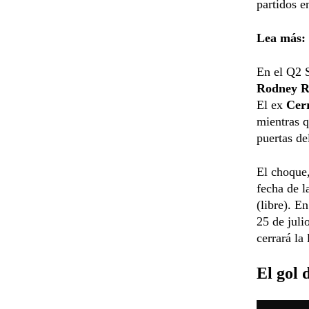
partidos e
Lea más:
En el Q2 
Rodney R
El ex
Cer
mientras q
puertas de
El choque,
fecha de l
(libre). E
25 de juli
cerrará la
El gol 