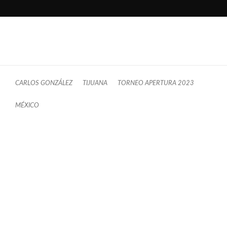
CARLOS GONZÁLEZ
TIJUANA
TORNEO APERTURA 2023
MÉXICO