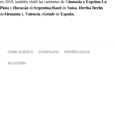
en 2016, también vistió las camisetas de G
imnasia y Esgrima La
Plata
y
Huracán
de
Argentina
;
Basel
de
Suiza
,
Hertha Berlín
de
Alemania
y,
Valencia
y
Getafe
de
España
.
OMAR ALDERETE
SUNDERLAND
PREMIER LEAGUE
INGLATERRA