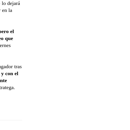
 lo dejará
 en la
pero el
eo que
iernes
ugador tras
y con el
ente
tratega.