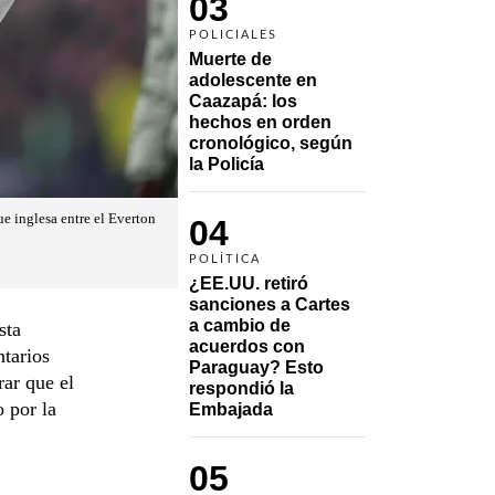
03
POLICIALES
Muerte de 
adolescente en 
Caazapá: los 
hechos en orden 
cronológico, según 
la Policía
ue inglesa entre el Everton
04
POLÍTICA
¿EE.UU. retiró 
sanciones a Cartes 
a cambio de 
sta
acuerdos con 
tarios
Paraguay? Esto 
rar que el
respondió la 
 por la
Embajada
05