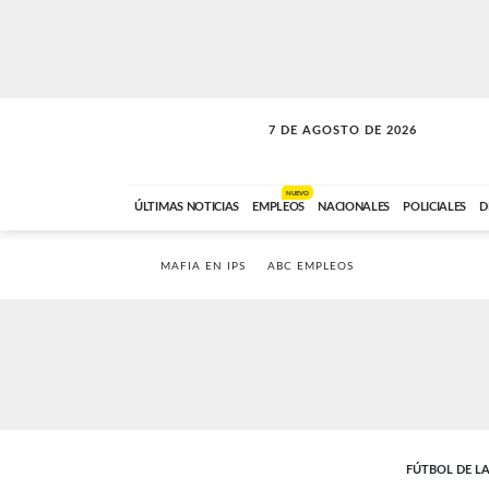
7 DE AGOSTO DE 2026
A DE LA TARDE
ABC FM
12:00 A 14:59
NUEVO
ÚLTIMAS NOTICIAS
EMPLEOS
NACIONALES
POLICIALES
D
MAFIA EN IPS
ABC EMPLEOS
FÚTBOL DE LA