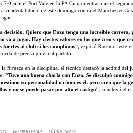
or 7-0 ante el Port Vale en la FA Cup, mientras que el segundo
trascendental duelo de este domingo contra el Manchester City
eague.
 decisión. Quiero que Enzo tenga una increíble carrera, 
o va a jugar. Hay ciertos valores en los que creo y que cr
 fuertes al club si los cumplimos”
, explicó Rosenior este v
 rueda de prensa previa al partido.
 la firmeza en la disciplina, el técnico destacó la actitud del j
te:
“Tuve una buena charla con Enzo. Se disculpó conmigo 
cuestiono su personalidad o cómo es él, pero creo que la g
los y no se puede pasar por alto el castigo”
, concluyó el es
A FC
PREMIER LEAGUE
FÚTBOL INGLÉS