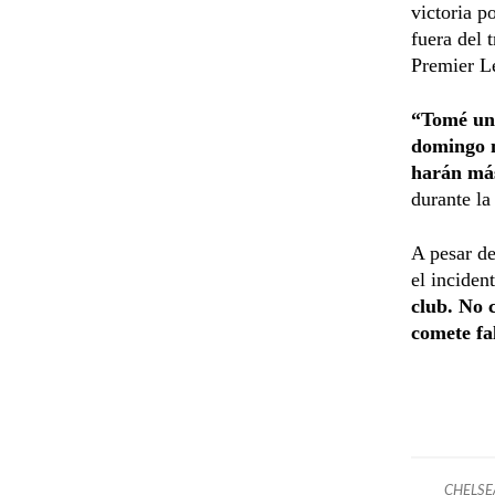
victoria p
fuera del 
Premier L
“Tomé una
domingo n
harán más
durante la
A pesar de
el inciden
club. No 
comete fal
CHELSE