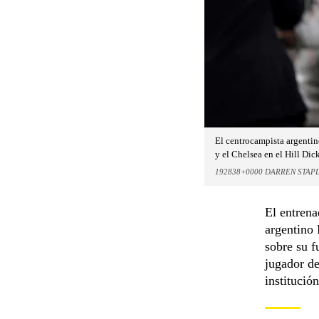
El centrocampista argentino
y el Chelsea en el Hill Di
192838+0000 DARREN STAP
El entren
argentino 
sobre su f
jugador de
institució