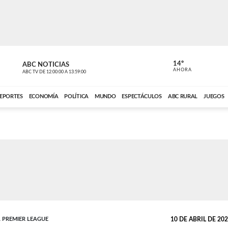
14º
ABC NOTICIAS
CARDINAL 
AHORA
ABC TV
DE
12:00:00
A
13:59:00
ABC CARDINAL 
EPORTES
ECONOMÍA
POLÍTICA
MUNDO
ESPECTÁCULOS
ABC RURAL
JUEGOS
 PREMIER LEAGUE
10 DE ABRIL DE 2026