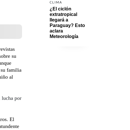
CLIMA
¿El ciclón 
extratropical 
llegará a 
Paraguay? Esto 
aclara 
Meteorología
revistas
sobre su
unque
 su familia
uiño al
 lucha por
ros. El
ntundente