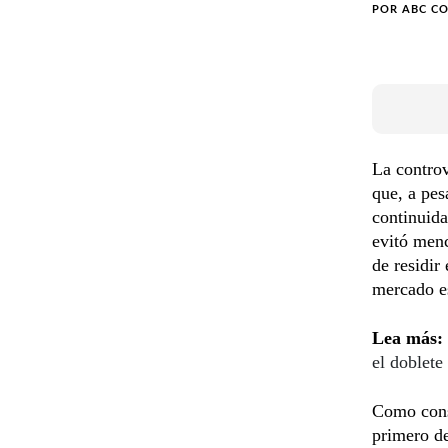
POR
ABC C
La controv
que, a pes
continuid
evitó menc
de residir
mercado e
Lea más:
el doblete
Como conse
primero de