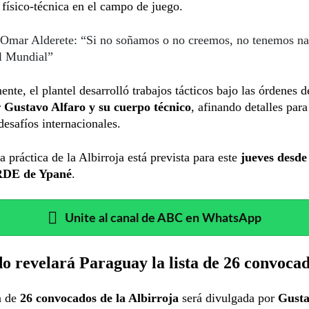
 físico-técnica en el campo de juego.
Omar Alderete: “Si no soñamos o no creemos, no tenemos n
el Mundial”
ente, el plantel desarrolló trabajos tácticos bajo las órdenes d
r
Gustavo Alfaro y su cuerpo técnico
, afinando detalles para
esafíos internacionales.
 práctica de la Albirroja está prevista para este
jueves desde
RDE de Ypané
.
Unite al canal de ABC en WhatsApp
 revelará Paraguay la lista de 26 convoca
a de
26 convocados de la Albirroja
será divulgada por
Gusta