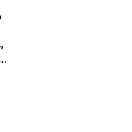
D
ra
ara