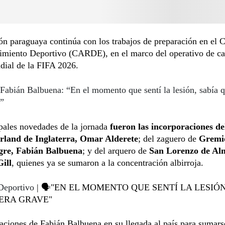
ón paraguaya continúa con los trabajos de preparación en el 
imiento Deportivo (CARDE), en el marco del operativo de car
ial de la FIFA 2026.
Fabián Balbuena: “En el momento que sentí la lesión, sabía q
e”
pales novedades de la jornada
fueron las incorporaciones de
rland de Inglaterra, Omar Alderete
; del zaguero de
Gremi
gre, Fabián Balbuena
; y del arquero de
San Lorenzo de Al
ill
, quienes ya se sumaron a la concentración albirroja.
Deportivo
| 🗣️"EN EL MOMENTO QUE SENTÍ LA LESIÓ
ERA GRAVE"
aciones de Fabián Balbuena en su llegada al país para sumars