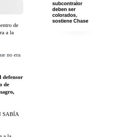
subcontralor 
deben ser 
colorados, 
sostiene Chase
Centro de
a a la
ue no era
l defensor
o de
magro,
N SABÍA
e a la