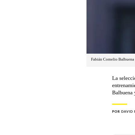
Fabián Cornelio Balbuena (
La selecc
entrenami
Balbuena y
POR
DAVID