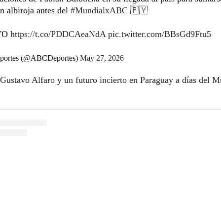
n albiroja antes del
#MundialxABC
🇵🇾
VO
https://t.co/PDDCAeaNdA
pic.twitter.com/BBsGd9Ftu5
ortes (@ABCDeportes)
May 27, 2026
Gustavo Alfaro y un futuro incierto en Paraguay a días del M