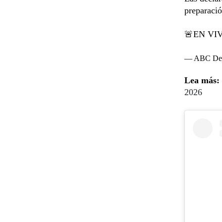
preparació
🚨EN VI
— ABC Dep
Lea más:
2026