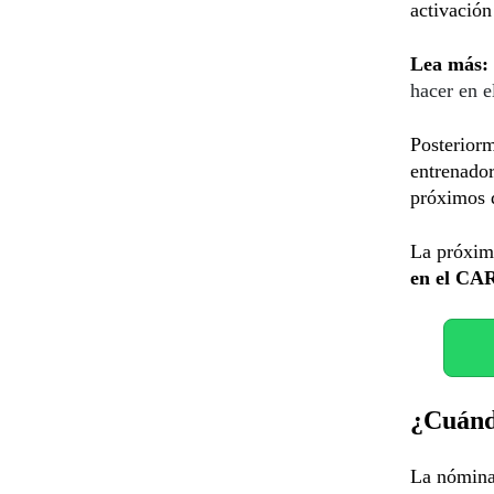
activación
Lea más:
hacer en 
Posteriorm
entrenado
próximos d
La próxima
en el CA
¿Cuándo
La nómin