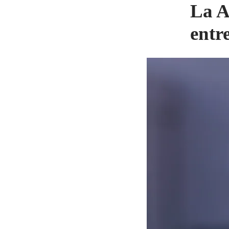
La A
entr