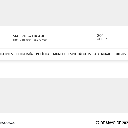
20º
MADRUGADA ABC
MADRUGAD
AHORA
ABC TV
DE
00:00:00
A
04:59:00
ABC CARDINAL 
EPORTES
ECONOMÍA
POLÍTICA
MUNDO
ESPECTÁCULOS
ABC RURAL
JUEGOS
ARAGUAYA
27 DE MAYO DE 2026