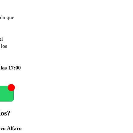
ada que
el
 los
 las 17:00
dos?
vo Alfaro