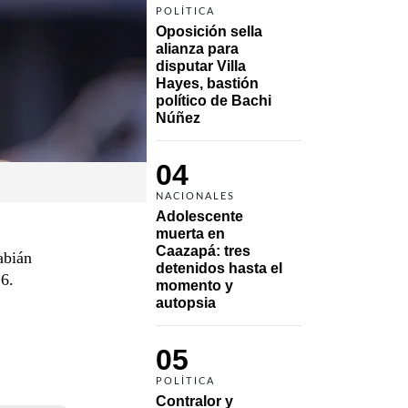
POLÍTICA
Oposición sella 
alianza para 
disputar Villa 
Hayes, bastión 
político de Bachi 
Núñez
04
NACIONALES
Adolescente 
muerta en 
Caazapá: tres 
abián
detenidos hasta el 
6.
momento y 
autopsia
05
POLÍTICA
Contralor y 