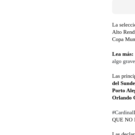
La selecci
Alto Rend
Copa Mund
Lea más:
algo grav
Las princi
del Sunde
Porto Ale
Orlando G
#Cardinal
QUE NO 
Las declar