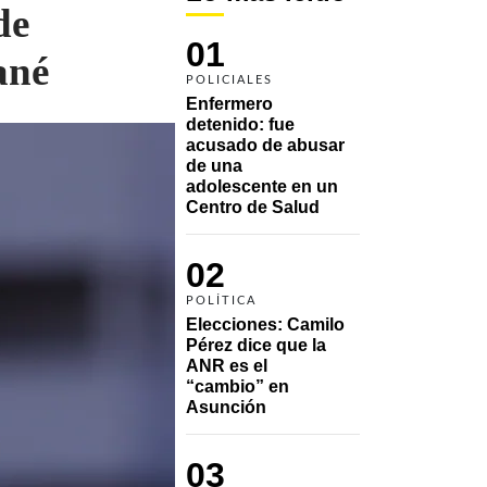
de
01
ané
POLICIALES
Enfermero 
detenido: fue 
acusado de abusar 
de una 
adolescente en un 
Centro de Salud
02
POLÍTICA
Elecciones: Camilo 
Pérez dice que la 
ANR es el 
“cambio” en 
Asunción 
03