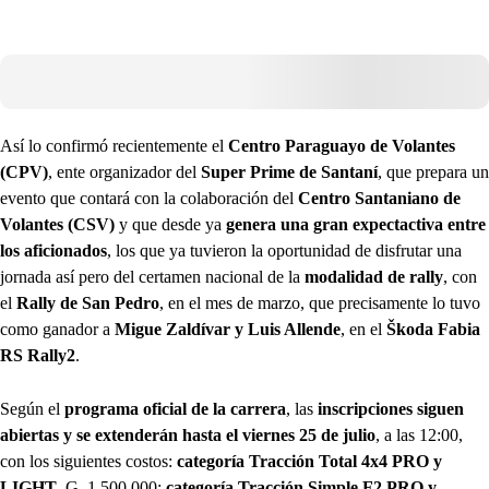
Así lo confirmó recientemente el
Centro Paraguayo de Volantes
(CPV)
, ente organizador del
Super Prime de Santaní
, que prepara un
evento que contará con la colaboración del
Centro Santaniano de
Volantes (CSV)
y que desde ya
genera una gran expectactiva entre
los aficionados
, los que ya tuvieron la oportunidad de disfrutar una
jornada así pero del certamen nacional de la
modalidad de rally
, con
el
Rally de San Pedro
, en el mes de marzo, que precisamente lo tuvo
como ganador a
Migue Zaldívar y Luis Allende
, en el
Škoda Fabia
RS Rally2
.
Según el
programa oficial de la carrera
, las
inscripciones siguen
abiertas y se extenderán hasta el viernes 25 de julio
, a las 12:00,
con los siguientes costos:
categoría Tracción Total 4x4 PRO y
LIGHT
, G. 1.500.000;
categoría Tracción Simple F2 PRO y