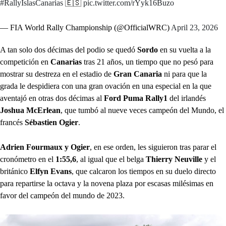
#RallyIslasCanarias
🇪🇸
pic.twitter.com/rYyk16Buzo
— FIA World Rally Championship (@OfficialWRC)
April 23, 2026
A tan solo dos décimas del podio se quedó
Sordo
en su vuelta a la
competición en
Canarias
tras 21 años, un tiempo que no pesó para
mostrar su destreza en el estadio de
Gran Canaria
ni para que la
grada le despidiera con una gran ovación en una especial en la que
aventajó en otras dos décimas al
Ford Puma Rally1
del irlandés
Joshua McErlean
, que tumbó al nueve veces campeón del Mundo, el
francés
Sébastien Ogier
.
Adrien Fourmaux y Ogier
, en ese orden, les siguieron tras parar el
cronómetro en el
1:55,6
, al igual que el belga
Thierry Neuville
y el
británico
Elfyn Evans
, que calcaron los tiempos en su duelo directo
para repartirse la octava y la novena plaza por escasas milésimas en
favor del campeón del mundo de 2023.