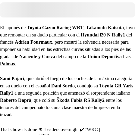
El japonés de
Toyota Gazoo Racing WRT
,
Takamoto Katsuta
, tuvo
que remontar en su duelo particular con el
Hyundai i20 N Rally1
del
francés
Adrien Fourmaux
, pero mostró la solvencia necesaria para
imponer su habilidad en las estrechas curvas situadas a los pies de las
gradas de
Naciente y Curva
del campo de la
Unión Deportiva Las
Palmas
.
Sami Pajari
, que abrió el fuego de los coches de la máxima categoría
en su duelo con el español
Dani Sordo
, condujo su
Toyota GR Yaris
Rally1
a una segunda posición que amenazó el sorprendente italiano
Roberto Daprà
, que coló su
Škoda Fabia RS Rally2
entre los
tenores del campeonato tras una clase maestra de limpieza en la
trazada.
That's how its done 👊 Leaders overnight ✔️
#WRC
|