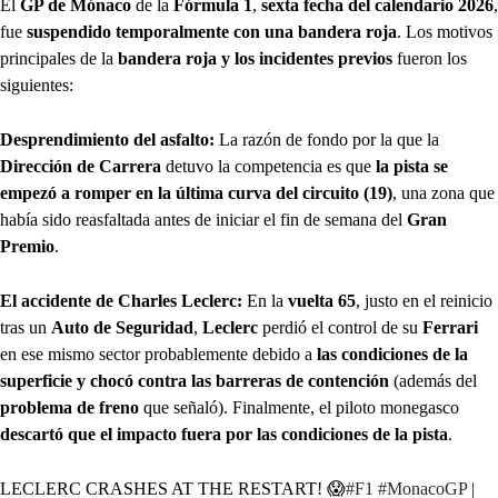
El
GP de Mónaco
de la
Fórmula 1
,
sexta fecha del calendario 2026
,
fue
suspendido temporalmente con una bandera roja
. Los motivos
principales de la
bandera roja y los incidentes previos
fueron los
siguientes:
Desprendimiento del asfalto:
La razón de fondo por la que la
Dirección de Carrera
detuvo la competencia es que
la pista se
empezó a romper en la última curva del circuito (19)
, una zona que
había sido reasfaltada antes de iniciar el fin de semana del
Gran
Premio
.
El accidente de Charles Leclerc:
En la
vuelta 65
, justo en el reinicio
tras un
Auto de Seguridad
,
Leclerc
perdió el control de su
Ferrari
en ese mismo sector probablemente debido a
las condiciones de la
superficie y chocó contra las barreras de contención
(además del
problema de freno
que señaló). Finalmente, el piloto monegasco
descartó que el impacto fuera por las condiciones de la pista
.
LECLERC CRASHES AT THE RESTART! 😱
#F1
#MonacoGP
|