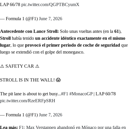
LAP 66/78
pic.twitter.com/QGPTBCyumX
— Formula 1 (@F1)
June 7, 2026
Antecedente con Lance Stroll:
Solo unas vueltas antes (en la
61
),
Stroll
había tenido
un accidente idéntico exactamente en el mismo
lugar
, lo que
provocó el primer periodo de coche de seguridad
que
luego se extendió con el golpe del monegasco.
⚠️ SAFETY CAR ⚠️
STROLL IS IN THE WALL! 😱
The pit lane is about to get busy...
#F1
#MonacoGP
| LAP 60/78
pic.twitter.com/RzeERFpSRH
— Formula 1 (@F1)
June 7, 2026
Lea más:
F1: Max Verstappen abandonó en Mónaco por una falla en