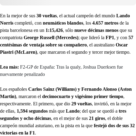
En la mejor de sus
30 vueltas
, el actual campeón del mundo
Lando
Norris
completó, con
neumáticos blandos
, los
4.657 metros
de la
pista barcelonesa en un
1:15,426
, sólo
nueve décimas menos
que su
compatriota
George Russell (Mercedes)
; que lideró la
FP1
, y con
57
centésimas de ventaja sobre su compañero
, el australiano
Oscar
Piastri (McLaren)
, que marcaron el segundo y tercer mejor tiempo.
Lea más:
F2-GP de España: Tras la qualy, Joshua Duerksen fue
nuevamente penalizado
Los españoles
Carlos Sainz (Williams) y Fernando Alonso (Aston
Martin)
, marcaron el
decimocuarto y vigésimo primer tiempo
,
respectivamente. El primero, que dio
29 vueltas
, invirtió, en la mejor
de ellas,
1,594 segundos
más que
Lando
; del que se quedó a
tres
segundos y ocho décimas
, en el mejor de sus
21 giros
, el doble
campeón mundial asturiano, en la pista en la que
festejó dos de sus 32
victorias en la F1
.