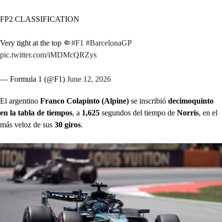
FP2 CLASSIFICATION
Very tight at the top 🤏
#F1
#BarcelonaGP
pic.twitter.com/iMDMcQRZys
— Formula 1 (@F1)
June 12, 2026
El argentino
Franco Colapinto (Alpine)
se inscribió
decimoquinto
en la tabla de tiempos
, a
1,625
segundos del tiempo de
Norris
, en el
más veloz de sus
30 giros
.