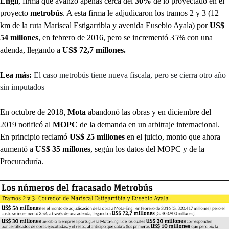
Engil
, firma que avanzó apenas cerca del
30%
de lo proyectado en el
proyecto
metrobús
. A esta firma le adjudicaron los tramos 2 y 3 (12
km de la ruta Mariscal Estigarribia y avenida Eusebio Ayala) por
US$
54 millones
, en febrero de 2016, pero se incrementó 35% con una
adenda, llegando a
US$ 72,7 millones.
Lea más:
El caso metrobús tiene nueva fiscala, pero se cierra otro año
sin imputados
En octubre de 2018,
Mota
abandonó las obras y en diciembre del
2019 notificó al
MOPC
de la demanda en un arbitraje internacional.
En principio reclamó
US$ 25 millones
en el juicio, monto que ahora
aumentó a
US$ 35 millones
, según los datos del MOPC y de la
Procuraduría.