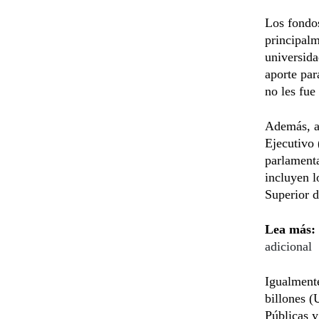
Los fondos
principalm
universida
aporte par
no les fue
Además, ap
Ejecutivo 
parlamenta
incluyen l
Superior d
Lea más:
adicional
Igualmente
billones (
Públicas 