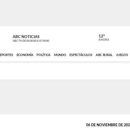
12º
ABC NOTICIAS
CONTACTO
AHORA
ABC TV
DE
06:00:00
A
07:59:00
ABC CARDINAL 
EPORTES
ECONOMÍA
POLÍTICA
MUNDO
ESPECTÁCULOS
ABC RURAL
JUEGOS
06 DE NOVIEMBRE DE 2023