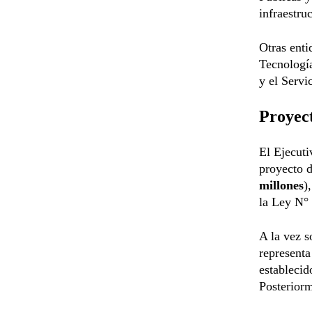
infraestruc
Otras enti
Tecnologí
y el Servi
Proyect
El Ejecuti
proyecto 
millones
)
la Ley N° 
A la vez s
representa
establecid
Posteriorm