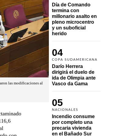
Día de Comando 
termina con 
millonario asalto en 
pleno microcentro 
y un suboficial 
herido
04
COPA SUDAMERICANA
Darío Herrera 
dirigirá el duelo de 
ida de Olimpia ante 
aron las modificaciones al
Vasco da Gama 
05
NACIONALES
ictaminado
Incendio consume 
116,6
por completo una 
al
precaria vivienda 
en el Bañado Sur
erdo con