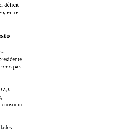
l déficit
vo, entre
sto
os
presidente
í como para
37,3
s,
de consumo
idades