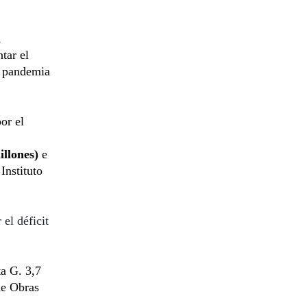
,
tar el
n pandemia
or el
llones)
e
Instituto
el déficit
ta G. 3,7
de Obras