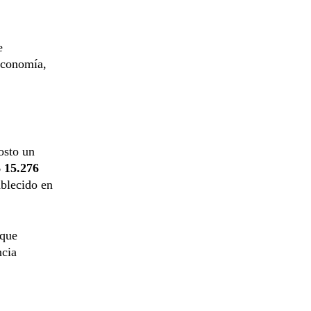
e
Economía,
osto un
$ 15.276
ablecido en
 que
ncia