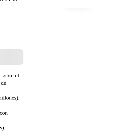
 sobre el
 de
illones).
con
s).