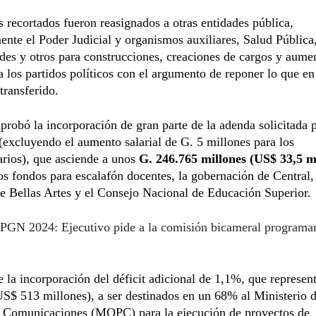
 recortados fueron reasignados a otras entidades pública,
ente el Poder Judicial y organismos auxiliares, Salud Pública
des y otros para construcciones, creaciones de cargos y aumen
a los partidos políticos con el argumento de reponer lo que e
 transferido.
robó la incorporación de gran parte de la adenda solicitada p
(excluyendo el aumento salarial de G. 5 millones para los
rios), que asciende a unos
G. 246.765 millones (US$ 33,5 mi
os fondos para escalafón docentes, la gobernación de Central, 
e Bellas Artes y el Consejo Nacional de Educación Superior.
PGN 2024: Ejecutivo pide a la comisión bicameral programar 
 la incorporación del déficit adicional de 1,1%, que represen
US$ 513 millones), a ser destinados en un 68% al Ministerio 
y Comunicaciones (MOPC) para la ejecución de proyectos de