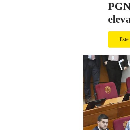
PGN 
elev
Este 