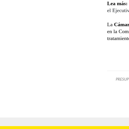
Lea más:
el Ejecuti
La
Cámara
en la Comi
tratamient
PRESUP