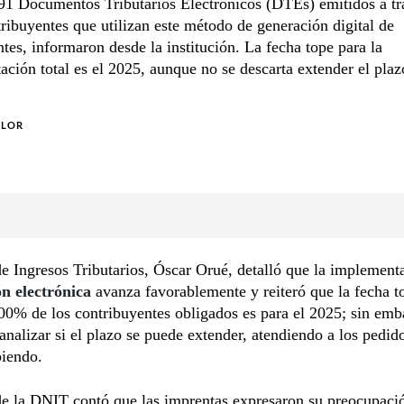
91 Documentos Tributarios Electrónicos (DTEs) emitidos a tr
ribuyentes que utilizan este método de generación digital de
es, informaron desde la institución. La fecha tope para la
ción total es el 2025, aunque no se descarta extender el plaz
OLOR
 de Ingresos Tributarios, Óscar Orué, detalló que la implemen
ón electrónica
avanza favorablemente y reiteró que la fecha t
100% de los contribuyentes obligados es para el 2025; sin emb
analizar si el plazo se puede extender, atendiendo a los pedid
biendo.
 de la DNIT contó que las imprentas expresaron su preocupaci