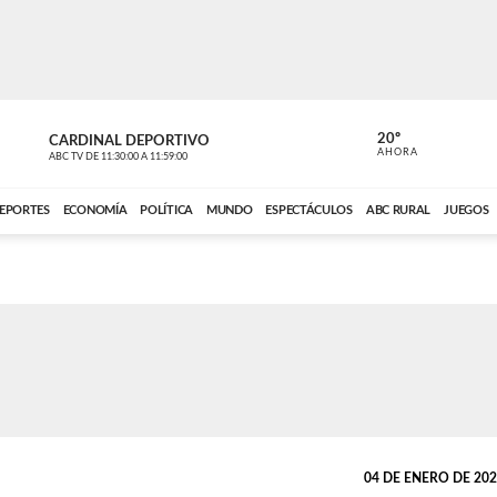
20º
CARDINAL DEPORTIVO
CARDINAL 
AHORA
ABC TV
DE
11:30:00
A
11:59:00
ABC CARDINAL 
EPORTES
ECONOMÍA
POLÍTICA
MUNDO
ESPECTÁCULOS
ABC RURAL
JUEGOS
04 DE ENERO DE 2024