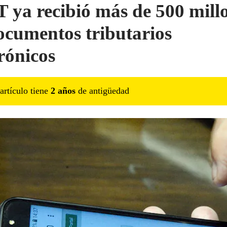
 ya recibió más de 500 mill
ocumentos tributarios
trónicos
artículo tiene
2
año
s
de antigüedad