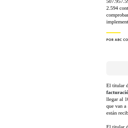
507.957.5
2.594 cont
comprobant
implementa
POR
ABC C
El titular
facturaci
llegar al 
que van a 
están reci
El titular