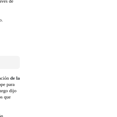
avés de
o.
tación
de la
ope para
argo dijo
os que
ón