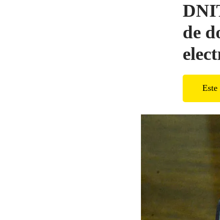
DNIT
de d
elec
Este 