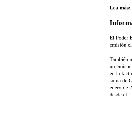
Lea más:
Informa
El Poder E
emisión e
También ac
un emisor 
en la fact
suma de G.
enero de 2
desde el 1