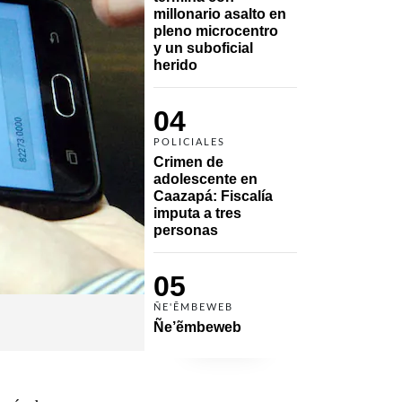
millonario asalto en 
pleno microcentro 
y un suboficial 
herido
04
POLICIALES
Crimen de 
adolescente en 
Caazapá: Fiscalía 
imputa a tres 
personas 
05
ÑE'ẼMBEWEB
Ñe’ẽmbeweb