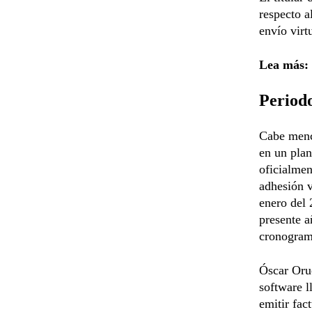
respecto a
envío virt
Lea más:
Period
Cabe menci
en un plan
oficialmen
adhesión v
enero del 
presente a
cronogram
Óscar Orué
software l
emitir fac