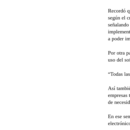
Recordó qu
según el c
señalando 
implementa
a poder im
Por otra p
uso del so
“Todas las
Así tambié
empresas t
de necesid
En ese sen
electrónic