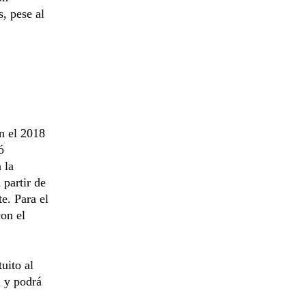
s, pese al
n el 2018
ó
 la
 partir de
e. Para el
con el
uito al
l y podrá