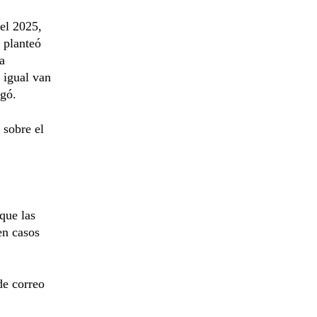
el 2025,
 planteó
a
 igual van
egó.
 sobre el
 que las
en casos
de correo