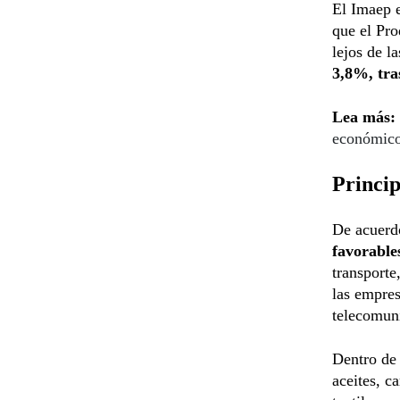
El Imaep e
que el Pro
lejos de l
3,8%, tra
Lea más:
económic
Princip
De acuerdo
favorabl
transporte
las empres
telecomuni
Dentro de 
aceites, c