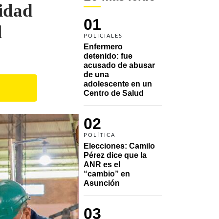
vidad
01
l
POLICIALES
Enfermero 
detenido: fue 
acusado de abusar 
de una 
adolescente en un 
Centro de Salud
02
POLÍTICA
Elecciones: Camilo 
Pérez dice que la 
ANR es el 
“cambio” en 
Asunción 
03