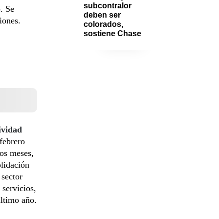
subcontralor 
. Se
deben ser 
iones.
colorados, 
sostiene Chase
ividad
febrero
dos meses,
olidación
 sector
 servicios,
último año.