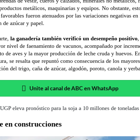
 prendas de vestir, cueros y calzados, minerales no metálicos, 
roductos metálicos, maquinarias y equipos. No obstante, est
 favorables fueron atenuados por las variaciones negativas en 
 de azúcar y papel.
arte,
la ganadería también verificó un desempeño positivo
,
yor nivel de faenamiento de vacunos, acompañado por increme
to de aves y la mayor producción de leche cruda y huevos. E
tura, se resalta que repuntó como consecuencia de los mayores
ión del trigo, caña de azúcar, algodón, poroto, canola y yerb
Unite al canal de ABC en WhatsApp
UGP eleva pronóstico para la soja a 10 millones de toneladas
e en construcciones