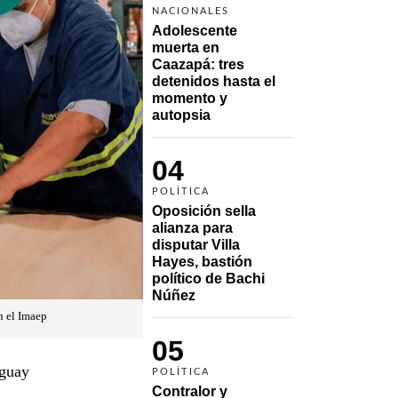
NACIONALES
Adolescente 
muerta en 
Caazapá: tres 
detenidos hasta el 
momento y 
autopsia
04
POLÍTICA
Oposición sella 
alianza para 
disputar Villa 
Hayes, bastión 
político de Bachi 
Núñez
n el Imaep
05
aguay
POLÍTICA
Contralor y 