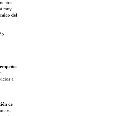
ementos
stá muy
ómico del
año
sempeños
e
vicios a
ción
de
micos,