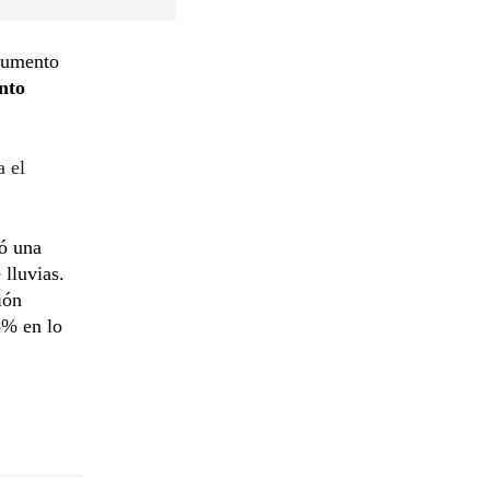
 aumento
nto
a el
ró una
 lluvias.
ión
5% en lo