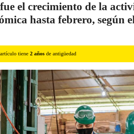
fue el crecimiento de la acti
ómica hasta febrero, según e
artículo tiene
2
año
s
de antigüedad