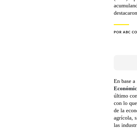
acumuland
destacaron
POR
ABC C
En base a 
Económic
último con
con lo que
de la econ
agrícola, 
las indust