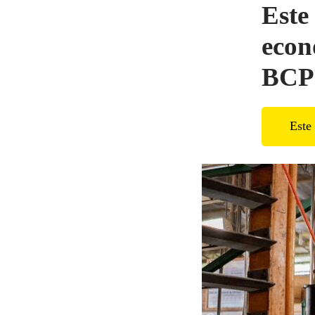
Este 
econ
BCP
Este 