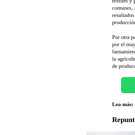
textiles y
comunes, p
resultados
producción
Por otra p
por el ma
faenamien
la agricul
de producc
Lea más:
Repunt