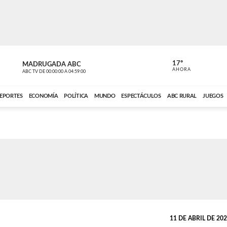
17º
MADRUGADA ABC
MADRUGAD
AHORA
ABC TV
DE
00:00:00
A
04:59:00
ABC CARDINAL 
EPORTES
ECONOMÍA
POLÍTICA
MUNDO
ESPECTÁCULOS
ABC RURAL
JUEGOS
11 DE ABRIL DE 2024