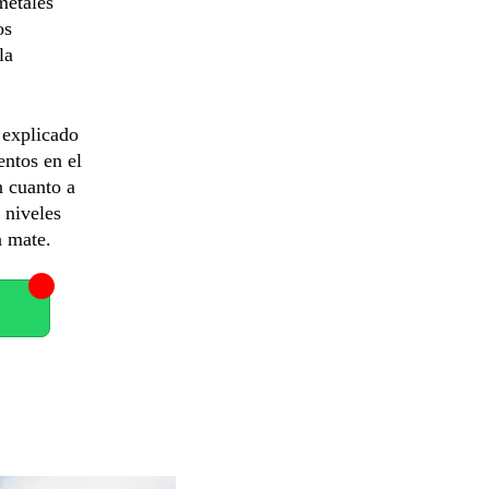
metales
os
la
 explicado
ntos en el
n cuanto a
 niveles
a mate.