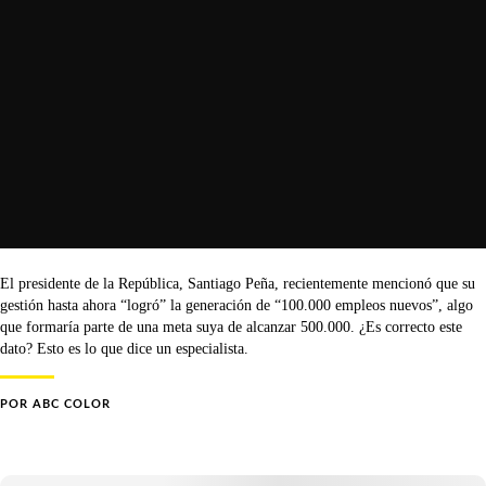
El presidente de la República, Santiago Peña, recientemente mencionó que su
gestión hasta ahora “logró” la generación de “100.000 empleos nuevos”, algo
que formaría parte de una meta suya de alcanzar 500.000. ¿Es correcto este
dato? Esto es lo que dice un especialista.
POR
ABC COLOR