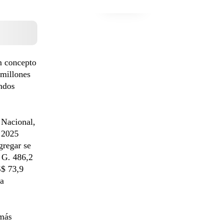
 concepto
 millones
ondos
 Nacional,
e 2025
gregar se
s G. 486,2
S$ 73,9
za
 más