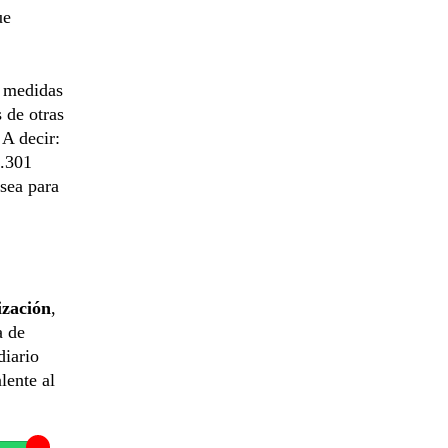
ue
o medidas
 de otras
 A decir:
3.301
sea para
ización
,
a de
diario
lente al