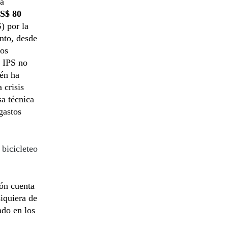
ra
S$ 80
) por la
nto, desde
tos
l IPS no
ién ha
 crisis
a técnica
gastos
bicicleteo
ión cuenta
iquiera de
ado en los