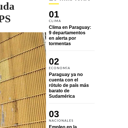
euda
01
IPS
CLIMA
Clima en Paraguay: 
9 departamentos 
en alerta por 
tormentas
02
ECONOMÍA
Paraguay ya no 
cuenta con el 
rótulo de país más 
barato de 
Sudamérica
03
NACIONALES
Empleo en la 