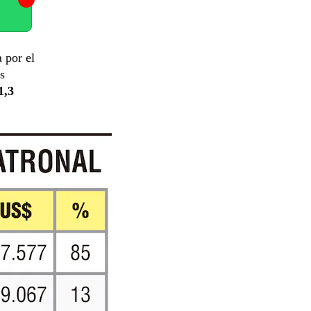
 por el
s
1,3