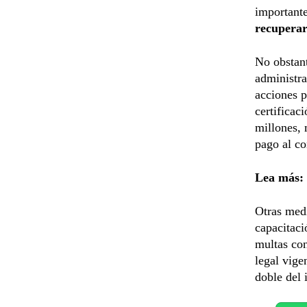
importante
recuperar
No obstant
administra
acciones p
certificac
millones, 
pago al co
Lea más:
Otras medi
capacitaci
multas con
legal vige
doble del 