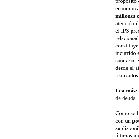
propósito 
económica.
millones 
atención d
el IPS pre
relacionad
constituye
incurrido 
sanitaria.
desde el a
realizados
Lea más:
de deuda
Como se ha
con un
po
su disponi
últimos añ