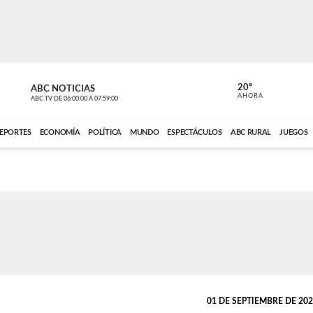
20º
ABC NOTICIAS
LA PRIMER
AHORA
ABC TV
DE
06:00:00
A
07:59:00
ABC CARDINAL 
EPORTES
ECONOMÍA
POLÍTICA
MUNDO
ESPECTÁCULOS
ABC RURAL
JUEGOS
01 DE SEPTIEMBRE DE 2025