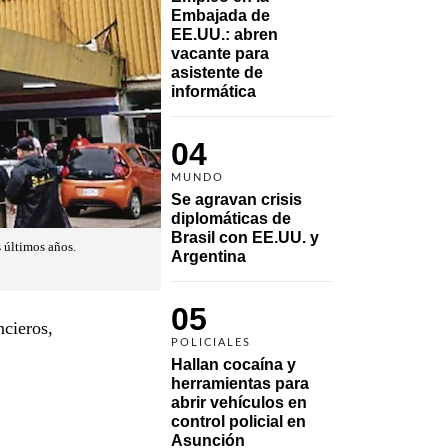
Embajada de 
EE.UU.: abren 
vacante para 
asistente de 
informática
04
MUNDO
Se agravan crisis 
diplomáticas de 
Brasil con EE.UU. y 
s últimos años.
Argentina
05
ncieros,
POLICIALES
Hallan cocaína y 
herramientas para 
abrir vehículos en 
control policial en 
Asunción