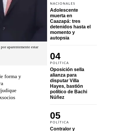
NACIONALES
Adolescente 
muerta en 
Caazapá: tres 
detenidos hasta el 
momento y 
autopsia
 por aparentemente estar
04
POLÍTICA
Oposición sella 
alianza para 
de forma y
disputar Villa 
ra
Hayes, bastión 
djudique
político de Bachi 
xsocios
Núñez
05
POLÍTICA
Contralor y 