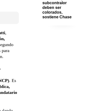
subcontralor 
deben ser 
colorados, 
sostiene Chase
tti
,
ón,
 segundo
s para
ón.
o
DNCP)
. Es
blica,
ndatario
na dando