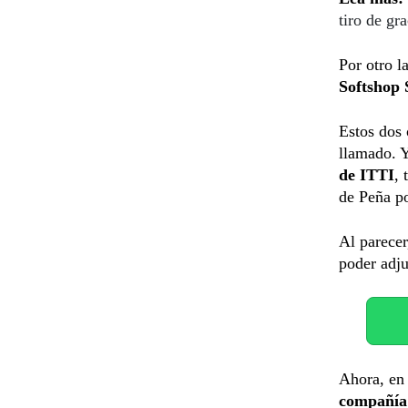
tiro de gr
Por otro l
Softshop 
Estos dos 
llamado. Y
de ITTI
, 
de Peña po
Al parecer
poder adju
Ahora, en
compañía