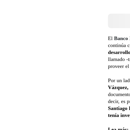
El
Banco 
continúa c
desarroll
llamado -t
proveer el
Por un lad
Vázquez,
documento
decir, es 
Santiago
tenía inve
Lea más: