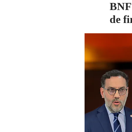
BNF 
de f