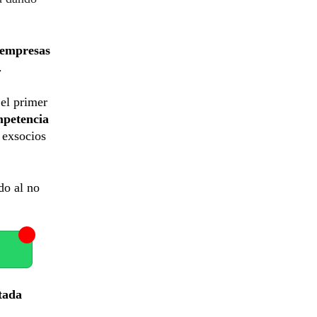
 empresas
.
 el primer
mpetencia
s exsocios
do al no
itada