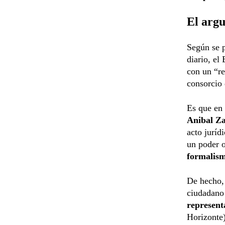
El arg
Según se p
diario, el
con un “re
consorcio 
Es que en 
Anibal Za
acto juríd
un poder o
formalis
De hecho,
ciudadano
represent
Horizonte)