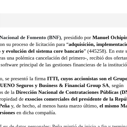
Nacional de Fomento (BNF)
, presidido por
Manuel Ochipin
on su proceso de licitación para “
adquisición, implementaci
o y evolución del sistema core bancario
” (445258). En este
ras una polémica cancelación del primero-, recibió dos oferta
 software principal de las gestiones financieras de la instituci
o, se presentó la firma
ITTI, cuyos accionistas son el Grup
 UENO Seguros y Business & Financial Group SA
, según
s de la
Dirección Nacional de Contrataciones Públicas (
propiedad de
exsocios comerciales del presidente de la Repú
 Peña
y, de hecho, al menos hasta marzo último,
el mismo Ma
rsiones
en dicha compañía.
Ley de datos personales: Peña mintió de inicio a fin y termi