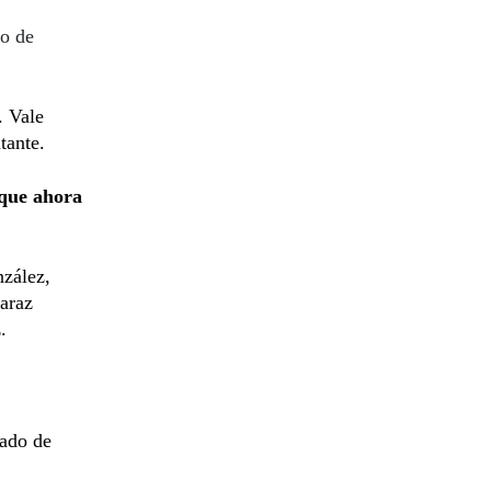
to de
. Vale
tante.
 que ahora
nzález,
araz
.
cado de