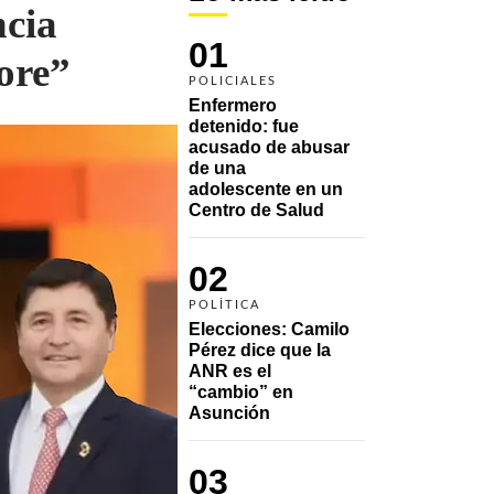
ncia
01
core”
POLICIALES
Enfermero 
detenido: fue 
acusado de abusar 
de una 
adolescente en un 
Centro de Salud
02
POLÍTICA
Elecciones: Camilo 
Pérez dice que la 
ANR es el 
“cambio” en 
Asunción 
03