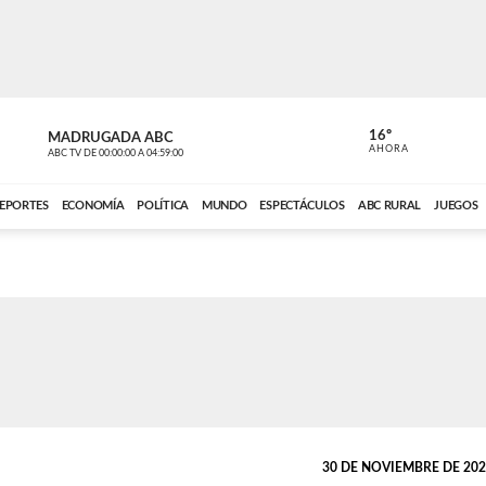
16º
MADRUGADA ABC
MADRUGAD
AHORA
ABC TV
DE
00:00:00
A
04:59:00
ABC CARDINAL 
EPORTES
ECONOMÍA
POLÍTICA
MUNDO
ESPECTÁCULOS
ABC RURAL
JUEGOS
30 DE NOVIEMBRE DE 2025