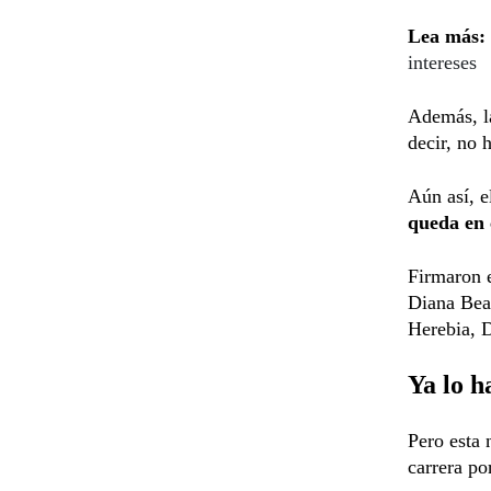
Lea más:
intereses
Además, la
decir, no 
Aún así, e
queda en 
Firmaron e
Diana Beat
Herebia, 
Ya lo h
Pero esta 
carrera po