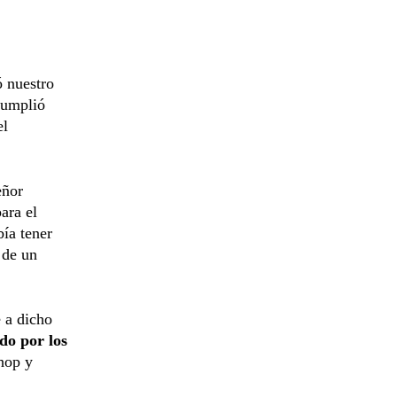
ó nuestro
cumplió
el
eñor
ara el
ía tener
 de un
 a dicho
do por los
hop y