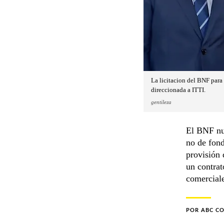
La licitacion del BNF para
direccionada a ITTI.
gentileza
El BNF nue
no de fond
provisión 
un contra
comerciale
POR
ABC C