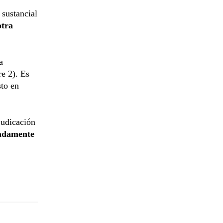
sustancial
otra
a
re 2). Es
sto en
djudicación
adamente