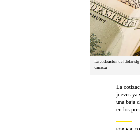
La cotización del dólar si
canasta
La cotizac
jueves ya 
una baja d
en los pre
POR
ABC C