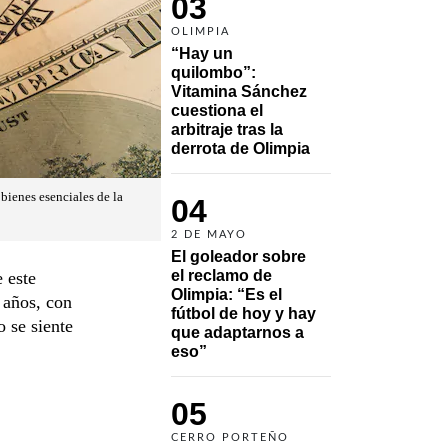
03
OLIMPIA
“Hay un 
quilombo”: 
Vitamina Sánchez 
cuestiona el 
arbitraje tras la 
derrota de Olimpia
bienes esenciales de la
04
2 DE MAYO
El goleador sobre 
el reclamo de 
e este
Olimpia: “Es el 
 años, con
fútbol de hoy y hay 
o se siente
que adaptarnos a 
eso”
05
CERRO PORTEÑO