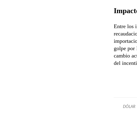
Impacto
Entre los 
recaudacio
importacio
golpe por 
cambio act
del incent
DÓLAR