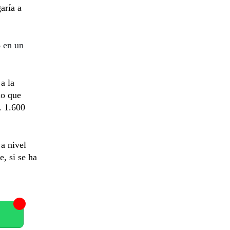
garía a
% en un
a la
lo que
. 1.600
 a nivel
e, si se ha