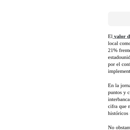
El
valor d
local como
21% frente
estadounid
por el con
implement
En la jorn
puntos y 
interbanca
cifra que 
históricos 
No obstant