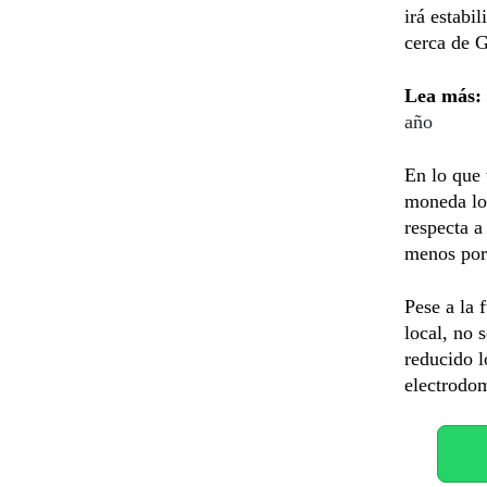
irá estabi
cerca de G
Lea más:
año
En lo que 
moneda loc
respecta a
menos por
Pese a la 
local, no 
reducido l
electrodom