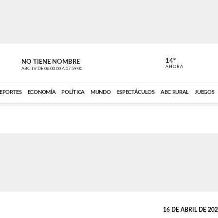
14º
NO TIENE NOMBRE
ABC RURAL
AHORA
ABC TV
DE
06:00:00
A
07:59:00
ABC CARDINAL 
EPORTES
ECONOMÍA
POLÍTICA
MUNDO
ESPECTÁCULOS
ABC RURAL
JUEGOS
16 DE ABRIL DE 2026