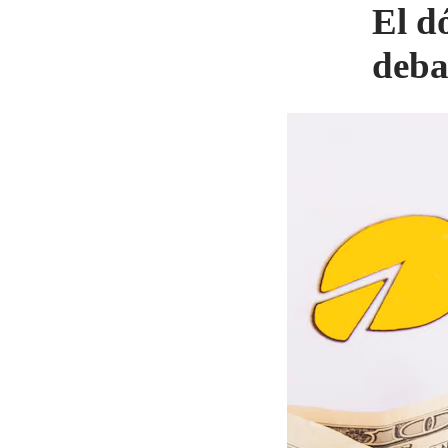
El d
deba