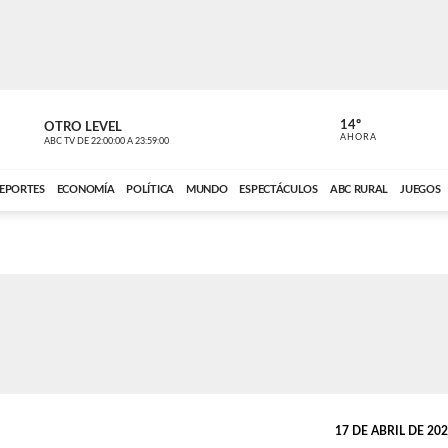
14º
OTRO LEVEL
MÚSICA PA
AHORA
ABC TV
DE
22:00:00
A
23:59:00
ABC CARDINAL 
EPORTES
ECONOMÍA
POLÍTICA
MUNDO
ESPECTÁCULOS
ABC RURAL
JUEGOS
17 DE ABRIL DE 2026