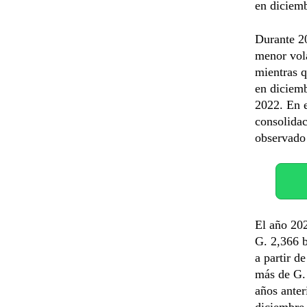
en diciemb
Durante 20
menor vola
mientras q
en diciemb
2022. En e
consolida
observado
El año 202
G. 2,366 b
a partir d
más de G. 
años anter
diciembre 