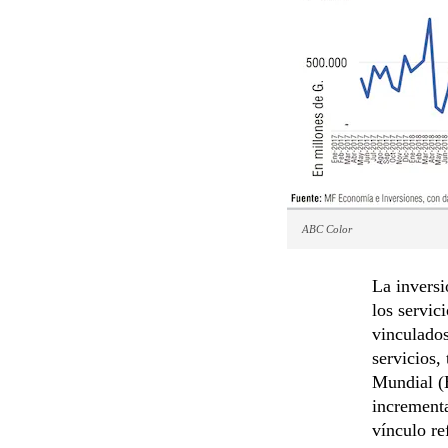
ABC Color
La inversi
los servic
vinculados
servicios,
Mundial (B
incrementa
vínculo re