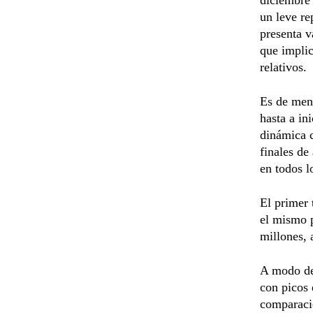
un leve re
presenta v
que implic
relativos.
Es de menc
hasta a in
dinámica c
finales de
en todos l
El primer
el mismo p
millones,
A modo de 
con picos 
comparació