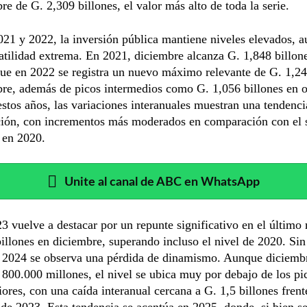
re de G. 2,309 billones, el valor más alto de toda la serie.
21 y 2022, la inversión pública mantiene niveles elevados, 
tilidad extrema. En 2021, diciembre alcanza G. 1,848 billon
ue en 2022 se registra un nuevo máximo relevante de G. 1,24
re, además de picos intermedios como G. 1,056 billones en o
stos años, las variaciones interanuales muestran una tendenci
ción, con incrementos más moderados en comparación con el 
 en 2020.
Unite al canal de ABC en WhatsApp
3 vuelve a destacar por un repunte significativo en el último
illones en diciembre, superando incluso el nivel de 2020. Si
e 2024 se observa una pérdida de dinamismo. Aunque diciembr
800.000 millones, el nivel se ubica muy por debajo de los pi
iores, con una caída interanual cercana a G. 1,5 billones frent
de 2023. Esta tendencia se acentúa en 2025, donde, si bien s