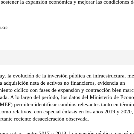
 sostener la expansión económica y mejorar las condiciones d
.
OLOR
y, la evolución de la inversión pública en infraestructura, m
la adquisición neta de activos no financieros, evidencia un
ento cíclico con fases de expansión y contracción bien marc
ada. A lo largo del período, los datos del Ministerio de Econ
MEF) permiten identificar cambios relevantes tanto en térmi
como relativos, con especial énfasis en los años 2019 y 2020
rtante reciente desaceleración observada.
mera etapa, entre 2017 y 2018, la inversión pública mostró n