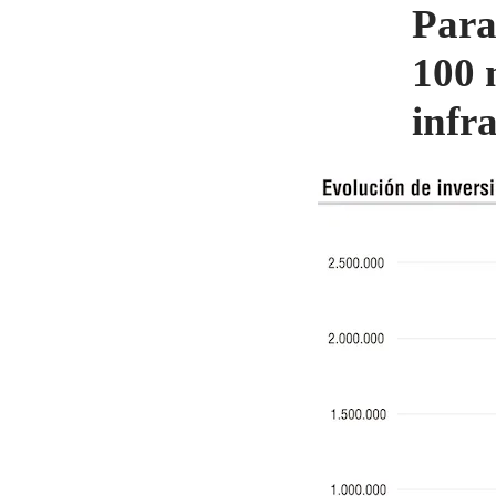
Para
100 
infr