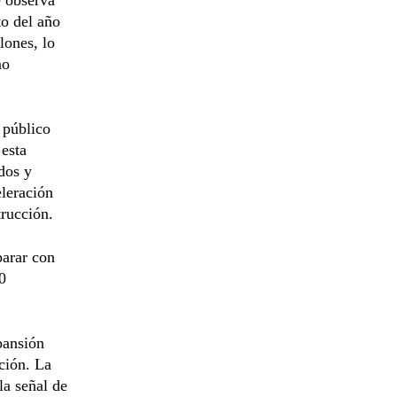
to del año
lones, lo
mo
 público
 esta
dos y
eleración
trucción.
parar con
0
pansión
ción. La
la señal de