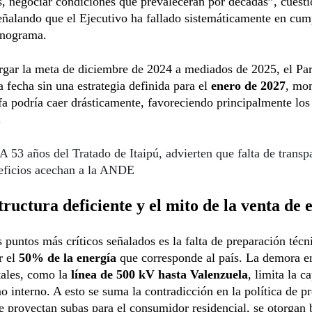
, negociar condiciones que prevalecerán por décadas”, cuesti
eñalando que el Ejecutivo ha fallado sistemáticamente en cum
onograma.
rgar la meta de diciembre de 2024 a mediados de 2025, el Pa
ta fecha sin una estrategia definida para el
enero de 2027
, mo
ifa podría caer drásticamente, favoreciendo principalmente los
.
A 53 años del Tratado de Itaipú, advierten que falta de transp
neficios acechan a la ANDE
tructura deficiente y el mito de la venta de 
 puntos más críticos señalados es la falta de preparación técn
r el
50% de la energía
que corresponde al país. La demora e
ales, como la
línea de 500 kV hasta Valenzuela
, limita la c
 interno. A esto se suma la contradicción en la política de pr
e proyectan subas para el consumidor residencial, se otorgan 