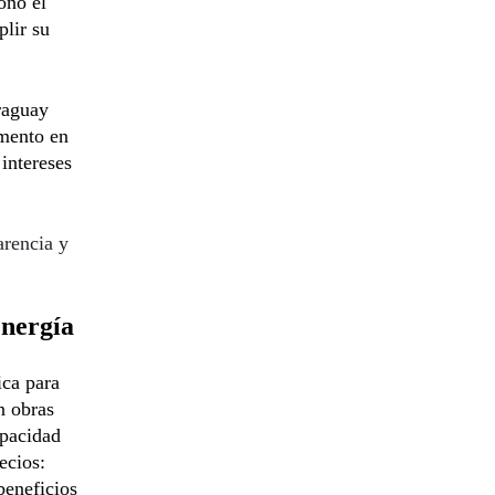
onó el
plir su
raguay
mento en
 intereses
arencia y
energía
ica para
n obras
apacidad
ecios:
beneficios