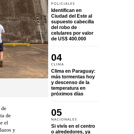
POLICIALES
Identifican en 
Ciudad del Este al 
supuesto cabecilla 
del robo de 
celulares por valor 
de US$ 400.000
04
CLIMA
Clima en Paraguay: 
más tormentas hoy 
y descenso de la 
temperatura en 
próximos días
 de
05
ta de
NACIONALES
e el
Si vivís en el centro 
lazos y
o alrededores, ya 