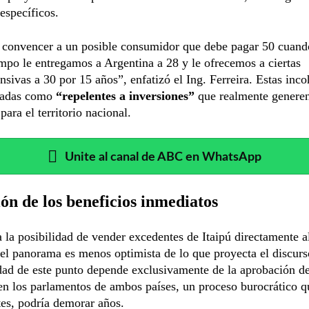
 específicos.
l convencer a un posible consumidor que debe pagar 50 cuand
po le entregamos a Argentina a 28 y le ofrecemos a ciertas
ensivas a 30 por 15 años”, enfatizó el Ing. Ferreira. Estas inc
icadas como
“repelentes a inversiones”
que realmente genere
para el territorio nacional.
Unite al canal de ABC en WhatsApp
ión de los beneficios inmediatos
 la posibilidad de vender excedentes de Itaipú directamente 
 el panorama es menos optimista de lo que proyecta el discurso
dad de este punto depende exclusivamente de la aprobación d
n los parlamentos de ambos países, un proceso burocrático q
es, podría demorar años.