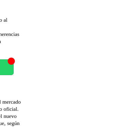
o al
oherencias
n
al mercado
 oficial.
el nuevo
ue, según