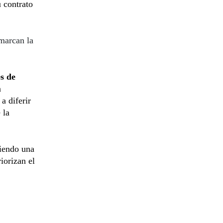
 contrato
 marcan la
s de
n
a diferir
 la
siendo una
iorizan el