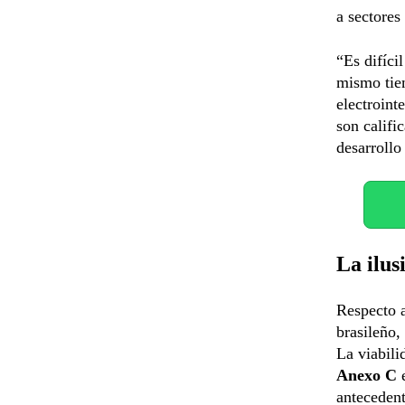
a sectores
“Es difíci
mismo tiem
electroint
son calif
desarrollo 
La ilus
Respecto a
brasileño,
La viabili
Anexo C
e
antecedent