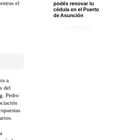
entras el
podés renovar tu 
cédula en el Puerto 
de Asunción
ra a
s del
g. Pedro
ociación
ropuestas
arios.
a