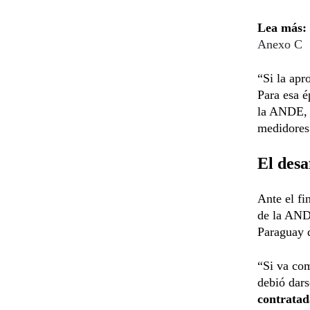
Lea más:
Anexo C
“Si la apr
Para esa é
la ANDE, 
medidores
El desa
Ante el fi
de la AND
Paraguay d
“Si va com
debió dars
contrata