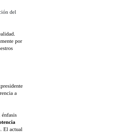
ción del
ealidad.
lmente por
estros
xpresidente
rencia a
 énfasis
otencia
. El actual