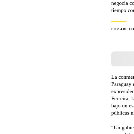
negocia co
tiempo cor
POR
ABC C
La conmem
Paraguay e
expresiden
Ferreira, 
bajo un e
públicas n
“Un gobier