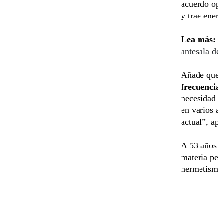
acuerdo op
y trae ene
Lea más:
antesala d
Añade que 
frecuenci
necesidad 
en varios 
actual”, a
A 53 años
materia pe
hermetismo