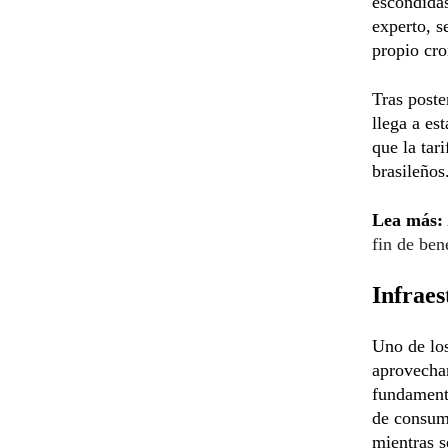
escondidas
experto, s
propio cr
Tras poste
llega a es
que la tar
brasileños
Lea más:
fin de be
Infraes
Uno de los
aprovecha
fundament
de consumo
mientras s