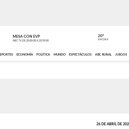
20º
MESA CON EVP
EL OBSERV
AHORA
ABC TV
DE
20:00:00
A
20:59:00
ABC CARDINAL 
EPORTES
ECONOMÍA
POLÍTICA
MUNDO
ESPECTÁCULOS
ABC RURAL
JUEGOS
26 DE ABRIL DE 2026