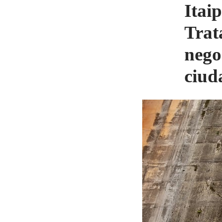
Itai
Trat
nego
ciud