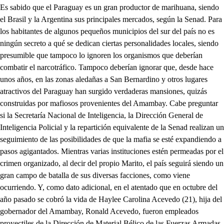
Es sabido que el Paraguay es un gran productor de marihuana, siendo
el Brasil y la Argentina sus principales mercados, según la Senad. Para
los habitantes de algunos pequeños municipios del sur del país no es
ningún secreto a qué se dedican ciertas personalidades locales, siendo
presumible que tampoco lo ignoren los organismos que deberían
combatir el narcotráfico. Tampoco deberían ignorar que, desde hace
unos años, en las zonas aledañas a San Bernardino y otros lugares
atractivos del Paraguay han surgido verdaderas mansiones, quizás
construidas por mafiosos provenientes del Amambay. Cabe preguntar
si la Secretaría Nacional de Inteligencia, la Dirección General de
Inteligencia Policial y la repartición equivalente de la Senad realizan un
seguimiento de las posibilidades de que la mafia se esté expandiendo a
pasos agigantados. Mientras varias instituciones estén permeadas por el
crimen organizado, al decir del propio Marito, el país seguirá siendo un
gran campo de batalla de sus diversas facciones, como viene
ocurriendo. Y, como dato adicional, en el atentado que en octubre del
año pasado se cobró la vida de Haylee Carolina Acevedo (21), hija del
gobernador del Amambay, Ronald Acevedo, fueron empleados
proyectiles de la Dirección de Material Bélico de las Fuerzas Armadas.