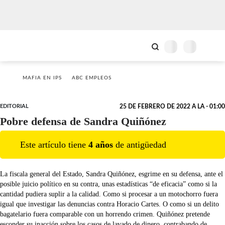
MAFIA EN IPS
ABC EMPLEOS
EDITORIAL
25 DE FEBRERO DE 2022 A LA - 01:00
Pobre defensa de Sandra Quiñónez
Este artículo tiene
4
año
s
de antigüedad
La fiscala general del Estado, Sandra Quiñónez, esgrime en su defensa, ante el
posible juicio político en su contra, unas estadísticas “de eficacia” como si la
cantidad pudiera suplir a la calidad. Como si procesar a un motochorro fuera
igual que investigar las denuncias contra Horacio Cartes. O como si un delito
bagatelario fuera comparable con un horrendo crimen. Quiñónez pretende
esconder su inacción sobre los casos de lavado de dinero, contrabando de