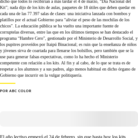
dicho que todos lo recibirían a más tardar el 4 de marzo, “Día Nacional del
Kit”; nada dijo de los kits de aulas, paquetes de 18 útiles que deben quedar en
cada una de las 77.397 salas de clases: una iniciativa lanzada con bombos y
platillos por el actual Gobierno para “aliviar el peso de las mochilas de los
chicos”. La educación pública se ha vuelto una importante fuente de
corruptelas diversas, entre las que en los últimos tiempos se han destacado el
programa “Hambre Cero”, gestionado por el Ministerio de Desarrollo Social, y
los pupitres proveídos por Itaipú Binacional; es ruin que la enseñanza de niños
y jóvenes sirva de coartada para llenarse los bolsillos, pero también que se la
use para generar falsas expectativas, como lo ha hecho el Ministerio
competente con relación a los kits. Al fin y al cabo, de lo que se trata es de
respetar a los alumnos y a sus padres, algo menos habitual en dicho órgano de
Gobierno que incurrir en la vulgar politiquería.
POR
ABC COLOR
El año lectivo empezó el 24 de febrero, sin que hasta hoy los kits