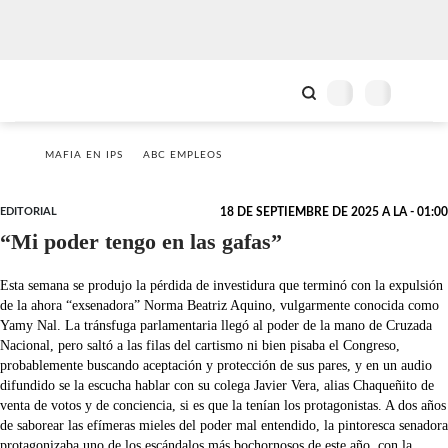
MAFIA EN IPS
ABC EMPLEOS
EDITORIAL
18 DE SEPTIEMBRE DE 2025 A LA - 01:00
“Mi poder tengo en las gafas”
Esta semana se produjo la pérdida de investidura que terminó con la expulsión
de la ahora “exsenadora” Norma Beatriz Aquino, vulgarmente conocida como
Yamy Nal. La tránsfuga parlamentaria llegó al poder de la mano de Cruzada
Nacional, pero saltó a las filas del cartismo ni bien pisaba el Congreso,
probablemente buscando aceptación y protección de sus pares, y en un audio
difundido se la escucha hablar con su colega Javier Vera, alias Chaqueñito de
venta de votos y de conciencia, si es que la tenían los protagonistas. A dos años
de saborear las efímeras mieles del poder mal entendido, la pintoresca senadora
protagonizaba uno de los escándalos más bochornosos de este año, con la