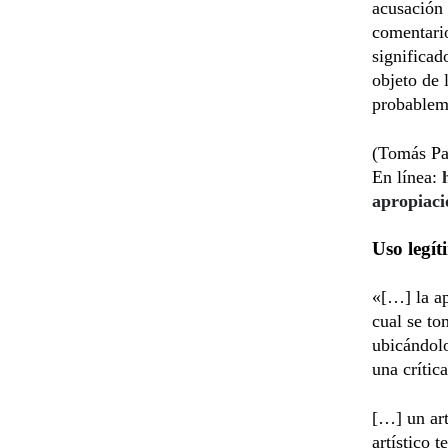
acusación
comentario
significad
objeto de 
probablem
(Tomás Par
En línea:
apropiac
Uso legít
«[…] la ap
cual se to
ubicándolo
una crític
[…] un art
artístico 