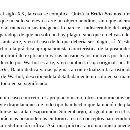
el siglo XX, la cosa se complica. Quizá la
Brillo Box
nos ofr
 que no solo se eleva a arte un objeto anodino, sino que adem
–o al menos en sus imágenes lo parece– indiscernible del orig
 paradoja de que no solo no hay plagio, sino que en el caso del
 ante arte, y en el caso de lo que debería ser plagio, sí. Y est
ho a la práctica apropiacionista característica de la posmode
to trató de explicar en varias ocasiones los motivos por los q
ducido por Warhol es arte, y en cambio la caja original, no. E
arte
, Danto dedica varias páginas a contextualizar la artisticid
de Warhol, describiéndola detalladamente no solo en su mate
 todo en su significado.
e un caso concreto, el apropiacionismo, otros movimientos art
y extrapolaciones de todo tipo han hecho que la noción de pl
luirse hasta la desaparición. Sin embargo, al igual que en el c
 prácticas posmodernas en torno a estos conceptos han tenido
su redefinición crítica. Así, una práctica apropiacionista puede