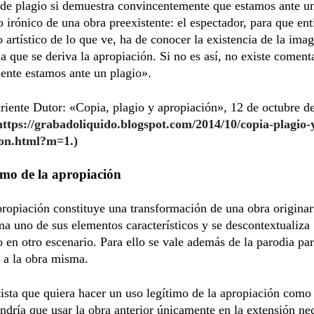
 de plagio si demuestra convincentemente que estamos ante u
 irónico de una obra preexistente: el espectador, para que ent
o artístico de lo que ve, ha de conocer la existencia de la ima
la que se deriva la apropiación. Si no es así, no existe coment
ente estamos ante un plagio».
iente Dutor: «Copia, plagio y apropiación», 12 de octubre d
https://grabadoliquido.blogspot.com/2014/10/copia-plagio-
ion.html?m=1.)
imo de la apropiación
ropiación constituye una transformación de una obra originar
ma uno de sus elementos característicos y se descontextualiza
 en otro escenario. Para ello se vale además de la parodia par
a a la obra misma.
ista que quiera hacer un uso legítimo de la apropiación como
tendría que usar la obra anterior únicamente en la extensión ne