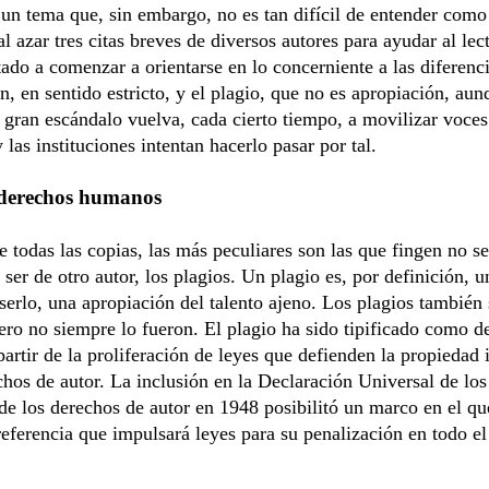
un tema que, sin embargo, no es tan difícil de entender como
l azar tres citas breves de diversos autores para ayudar al lec
ado a comenzar a orientarse en lo concerniente a las diferenci
n, en sentido estricto, y el plagio, que no es apropiación, au
gran escándalo vuelva, cada cierto tiempo, a movilizar voce
 las instituciones intentan hacerlo pasar por tal.
 derechos humanos
e todas las copias, las más peculiares son las que fingen no se
 ser de otro autor, los plagios. Un plagio es, por definición, 
serlo, una apropiación del talento ajeno. Los plagios también
pero no siempre lo fueron. El plagio ha sido tipificado como d
partir de la proliferación de leyes que defienden la propiedad 
chos de autor. La inclusión en la Declaración Universal de lo
 los derechos de autor en 1948 posibilitó un marco en el que
referencia que impulsará leyes para su penalización en todo e