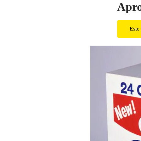
Apro
Este 