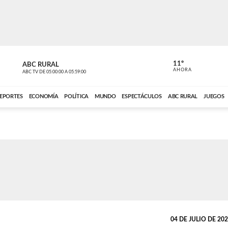
11º
ABC RURAL
CONTACTO
AHORA
ABC TV
DE
05:00:00
A
05:59:00
ABC CARDINAL 
EPORTES
ECONOMÍA
POLÍTICA
MUNDO
ESPECTÁCULOS
ABC RURAL
JUEGOS
04 DE JULIO DE 2021