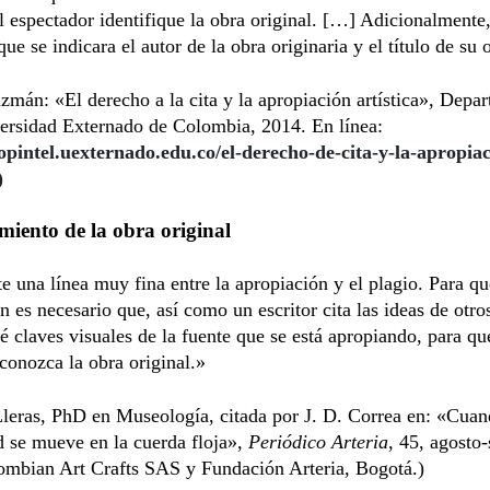
l espectador identifique la obra original. […] Adicionalmente,
que se indicara el autor de la obra originaria y el título de su 
mán: «El derecho a la cita y la apropiación artística», Depa
versidad Externado de Colombia, 2014. En línea:
ropintel.uexternado.edu.co/el-derecho-de-cita-y-la-apropia
)
iento de la obra original
e una línea muy fina entre la apropiación y el plagio. Para q
n es necesario que, así como un escritor cita las ideas de otro
 dé claves visuales de la fuente que se está apropiando, para qu
conozca la obra original.»
Lleras, PhD en Museología, citada por J. D. Correa en: «Cuan
d se mueve en la cuerda floja»,
Periódico Arteria
, 45, agosto
ombian Art Crafts SAS y Fundación Arteria, Bogotá.)