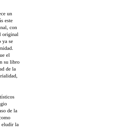
ece un
ás este
inal, con
 original
o ya se
rnidad.
ue el
n su libro
ad de la
rialidad,
ísticos
agio
aso de la
 como
 eludir la