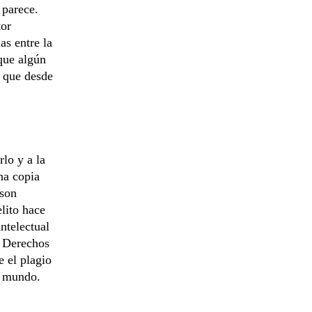
 parece.
tor
as entre la
nque algún
s que desde
rlo y a la
una copia
 son
elito hace
intelectual
s Derechos
 el plagio
l mundo.