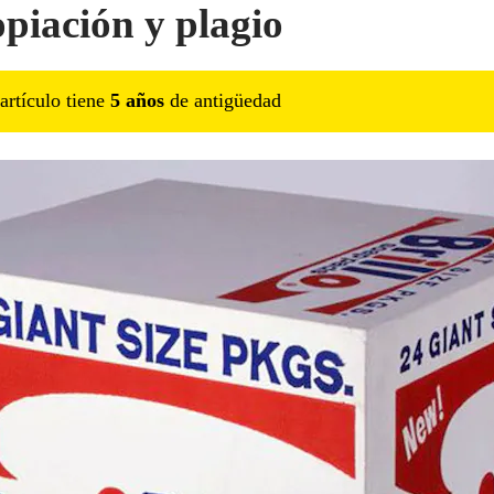
piación y plagio
artículo tiene
5
año
s
de antigüedad