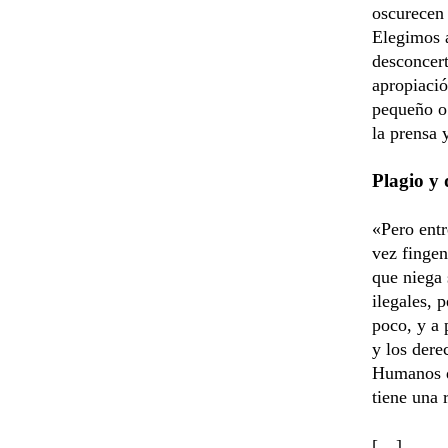
oscurecen 
Elegimos a
desconcert
apropiació
pequeño o 
la prensa y
Plagio y
«Pero entr
vez fingen
que niega 
ilegales, 
poco, y a 
y los dere
Humanos de
tiene una 
[…]