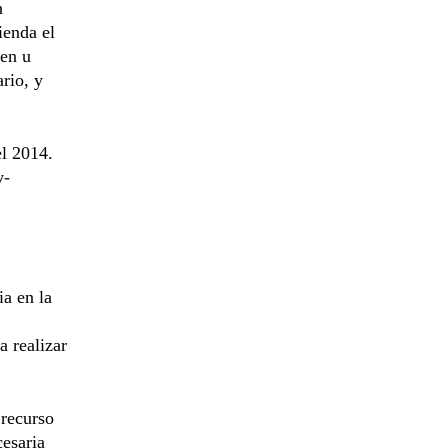
n
ienda el
gen u
ario, y
el 2014.
y-
ia en la
a realizar
 recurso
cesaria