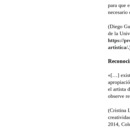
para que e
necesario 
(Diego Guz
de la Uni
https://p
artistica/.
Reconocim
«[…] exist
apropiació
el artista
observe re
(Cristina 
creativida
2014, Col