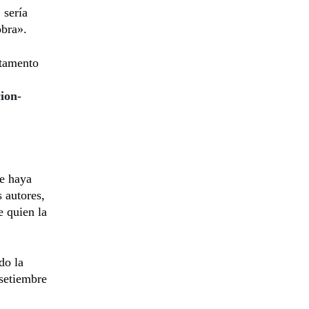
 sería
obra».
rtamento
cion-
ue haya
s autores,
e quien la
do la
-setiembre