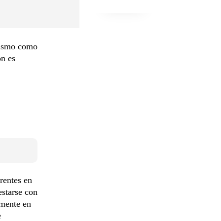
onismo como
ón es
rrentes en
estarse con
rmente en
e