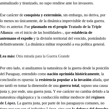
animalizado y tiranizado, no supo rendirse ante los invasores.
Ese carácter de
conquista y exterminio
, sin embargo, no deriva, por
lo menos no únicamente, de la dinámica imprevisible de toda guerra.
No: es anterior. Fue
plasmado en el propio
Tratado de la Triple
Alianza
–en el inicio de las hostilidades–, que
establecía de
antemano el expolio
y la división territorial del vencido, postrándolo
definitivamente. La dinámica militar respondió a esa política general.
Lea más:
Otra mirada para la Guerra Grande
Por otro lado, si analizamos la naturaleza de la guerra desde la posición
del Paraguay, entendido como
nación oprimida históricamente
, la
conclusión es opuesta: la
resistencia popular a la invasión
aliada, que
no tardó en tomar la dimensión de una
guerra total
, supuso una causa
justa y, por ende, una guerra justa. Y ese carácter no cambia debido a la
naturaleza oligárquica y la conducción militar mediocre del
régimen
de López
.
La guerra justa, por parte de los paraguayos comunes, no
tiene que ver con el individuo López, sino con
la defensa del derecho