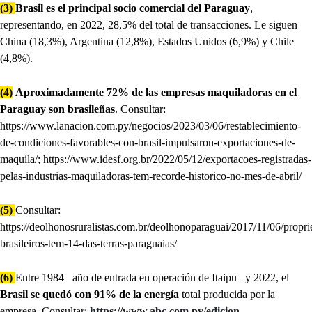
(3)
Brasil es el principal socio comercial del Paraguay
,
representando, en 2022, 28,5% del total de transacciones. Le siguen
China (18,3%), Argentina (12,8%), Estados Unidos (6,9%) y Chile
(4,8%).
(4)
Aproximadamente 72% de las empresas maquiladoras en el
Paraguay son brasileñas
. Consultar:
https://www.lanacion.com.py/negocios/2023/03/06/restablecimiento-
de-condiciones-favorables-con-brasil-impulsaron-exportaciones-de-
maquila/; https://www.idesf.org.br/2022/05/12/exportacoes-registradas-
pelas-industrias-maquiladoras-tem-recorde-historico-no-mes-de-abril/
(5)
Consultar:
https://deolhonosruralistas.com.br/deolhonoparaguai/2017/11/06/proprie
brasileiros-tem-14-das-terras-paraguaias/
(6)
Entre 1984 –año de entrada en operación de Itaipu– y 2022, el
Brasil se quedó con 91% de la energía
total producida por la
empresa. Consultar:
https://www.abc.com.py/edicion-