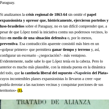
Paraguay.
Si analizamos la
crisis regional de 1863-64
sin omitir el
papel
expansionista y opresor que, históricamente, ejercieron porteños y
luso-brasileños
sobre el Paraguay, no es tan difícil comprender que, a
pesar de que López tomó la iniciativa contra sus poderosos vecinos, lo
hizo
en medio de una situación defensiva
o, por lo menos,
preventiva
. Esa contradicción aparente consistió más bien en un
«golpear primero» que permitiera
ganar tiempo y terreno
y, así,
configurar un escenario –¿negociación?– más ventajoso.
Evidentemente, nadie sabe lo que López tenía en la cabeza. Pero lo
anterior es mucho más plausible, con la mirada puesta en la dinámica
del todo, que
la cantinela liberal del supuesto «
Napoleón
del Plata»
cuyos incontenibles planes expansionistas lo llevaron a creer «que
podría derrotar a las naciones vecinas y conquistar porciones de sus
territorios»
(1)
.