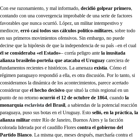
Con ese razonamiento, y mal informado,
decidió golpear primero
,
contando con una convergencia improbable de una serie de factores
favorables que nunca ocurrió. López, un militar intempestivo y
mediocre,
erró casi todos sus cálculos político-militares
, sobre todo
en sus primeros movimientos ofensivos. Sin embargo, no puede
decirse que la hipótesis de que la independencia de su país –en el cual
él se consideraba «el Estado»
– corría peligro ante
la inusitada
alianza brasileño-porteña que atacaba el Uruguay
careciera de
fundamentos recientes e históricos. La amenaza
existía
. Cómo el
régimen paraguayo respondió a ella, es otra discusión. Por lo tanto, si
consideramos la dinámica de los acontecimientos, parece acertado
considerar que
el hecho decisivo
que situó la crisis regional en un
punto de no retorno
ocurrió el 12 de octubre de 1864
, cuando
la
monarquía
esclavista
del Brasil
, a sabiendas de la potencial reacción
paraguaya, puso sus botas en el Uruguay. Esto
selló, en la práctica, la
alianza militar
entre Río de Janeiro, Buenos Aires y la facción
colorada liderada por el caudillo Flores
contra el gobierno del
Partido Blanco
. La misma que, meses después, marcharía contra el