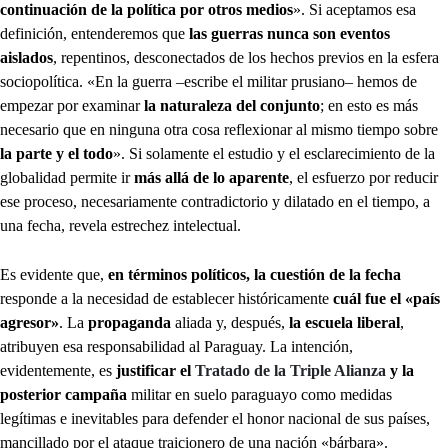
continuación de la política por otros medios
». Si aceptamos esa
definición, entenderemos que
las guerras nunca son eventos
aislados
, repentinos, desconectados de los hechos previos en la esfera
sociopolítica. «En la guerra –escribe el militar prusiano– hemos de
empezar por examinar
la naturaleza del conjunto
; en esto es más
necesario que en ninguna otra cosa reflexionar al mismo tiempo sobre
la parte y el todo
». Si solamente el estudio y el esclarecimiento de la
globalidad permite ir
más allá de lo aparente
, el esfuerzo por reducir
ese proceso, necesariamente contradictorio y dilatado en el tiempo, a
una fecha, revela estrechez intelectual.
Es evidente que,
en términos políticos, la cuestión de la fecha
responde a la necesidad de establecer históricamente
cuál fue el «país
agresor»
. La
propaganda
aliada y, después,
la escuela liberal
,
atribuyen esa responsabilidad al Paraguay. La intención,
evidentemente, es
justificar el
Tratado de la Triple Alianza
y la
posterior campaña
militar en suelo paraguayo como medidas
legítimas e inevitables para defender el honor nacional de sus países,
mancillado por el ataque traicionero de una nación «bárbara».