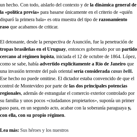
un hecho. Con todo, aislarlo del contexto y de
la dinámica general de
la «política previa»
para basarse únicamente en el criterio de «quién
disparó la primera bala» es otra muestra del tipo de
razonamiento
raso
que acabamos de criticar.
El detonante, desde la perspectiva de Asunción, fue la penetración de
tropas brasileñas en el Uruguay
, entonces gobernado por un
partido
cercano al régimen lopista
, iniciada el 12 de octubre de 1864. López,
como se sabe, había
advertido explícitamente a Río de Janeiro
que
una invasión terrestre del país oriental
sería considerada
casus belli
.
Ese hecho no puede omitirse. El dictador estaba convencido de que el
control de Montevideo por parte de
las dos principales potencias
regionales
, además de estrangular el comercio exterior controlado por
su familia y unos pocos «ciudadanos propietarios», suponía un primer
paso para, en un segundo acto, acabar con la soberanía paraguaya
y,
con ella, con su propio régimen
.
Lea más:
Sus héroes y los nuestros