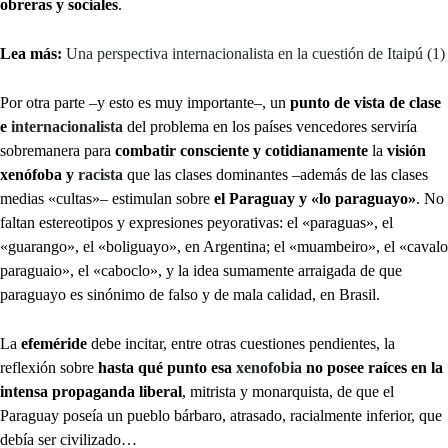
obreras y sociales
.
Lea más:
Una perspectiva internacionalista en la cuestión de Itaipú (1)
Por otra parte –y esto es muy importante–, un
punto de vista de clase
e
internacionalista
del problema en los países vencedores serviría
sobremanera para
combatir consciente y cotidianamente
la
visión
xenófoba y
racista
que las clases dominantes –además de las clases
medias «cultas»– estimulan sobre
el Paraguay y «lo paraguayo»
. No
faltan estereotipos y expresiones peyorativas: el «paraguas», el
«guarango», el «boliguayo», en Argentina; el «muambeiro», el «cavalo
paraguaio», el «caboclo», y la idea sumamente arraigada de que
paraguayo es sinónimo de falso y de mala calidad, en Brasil.
La
efeméride
debe incitar, entre otras cuestiones pendientes, la
reflexión sobre
hasta qué punto esa
xenofobia
no posee raíces en la
intensa propaganda liberal
, mitrista y monarquista, de que el
Paraguay poseía un pueblo bárbaro, atrasado, racialmente inferior, que
debía ser civilizado…