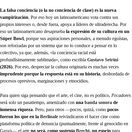
La falsa conciencia (o la no conciencia de clase) es la nueva
vampirización
. Por eso hoy un latinoamericano vota contra sus
propios intereses o, desde fuera, apoya a líderes de ultraderecha. Por
eso un latinoamericano desaprueba
la expresión de su cultura en un
Súper Bowl
, porque sus aspiraciones personales, a menudo egoístas,
son reforzadas por un sistema que no lo conduce a pensar en lo
colectivo, ya que, además, «la conciencia racial está
profundísimamente sublimada», como escribía
Gustavo Setrini
(2026)
. Por eso, despreciar la cultura originaria es muchas veces
imprudente porque la respuesta está en su historia
, desbordada de
procesos opresivos, marginaciones y etnocidios.
Para quien siga pensando que el arte, el cine, no es político,
Pecadores
será solo un pasatiempo, amenizado con
una
banda sonora
de
inmensa riqueza
. Pero, para otros —pocos, quizá, como
pocos
fueron los que en la
Berlinale
reivindicaron el hacer cine como
plataforma política de denuncia (puntualmente, frente al genocidio en
Gaza)—, el arte
no será, como sostenía
Brecht
, un espejo
para