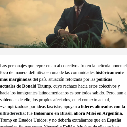
Los personajes que representan al colectivo afro en la película ponen el
foco de manera definitiva en una de las comunidades
históricamente
más marginadas
del país, situación reforzada por las
políticas
actuales de Donald Trump
, cuyo rechazo hacia estos colectivos y
hacia los inmigrantes latinoamericanos es por todos sabido. Pero, aun a
sabiendas de ello, los propios afectados, en el contexto actual,
«vampirizados» por ideas fascistas, apoyan a
líderes alineados con la
ultraderecha
: fue
Bolsonaro en Brasil, ahora Milei en Argentina
,
Trump en Estados Unidos; y no debería extrañarnos que en
España
asciendan figuras como
Abascal o Feijóo
. Muchos de ellos se han