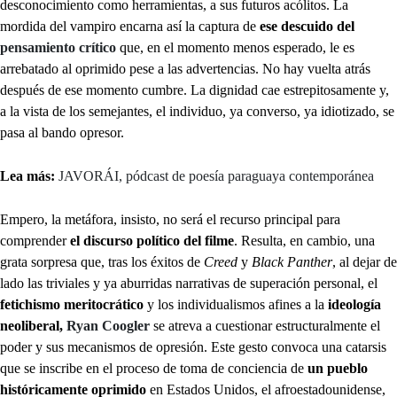
desconocimiento como herramientas, a sus futuros acólitos. La
mordida del vampiro encarna así la captura de
ese descuido del
pensamiento crítico
que, en el momento menos esperado, le es
arrebatado al oprimido pese a las advertencias. No hay vuelta atrás
después de ese momento cumbre. La dignidad cae estrepitosamente y,
a la vista de los semejantes, el individuo, ya converso, ya idiotizado, se
pasa al bando opresor.
Lea más:
JAVORÁI, pódcast de poesía paraguaya contemporánea
Empero, la metáfora, insisto, no será el recurso principal para
comprender
el discurso político del filme
. Resulta, en cambio, una
grata sorpresa que, tras los éxitos de
Creed
y
Black Panther
, al dejar de
lado las triviales y ya aburridas narrativas de superación personal, el
fetichismo meritocrático
y los individualismos afines a la
ideología
neoliberal,
Ryan Coogler
se atreva a cuestionar estructuralmente el
poder y sus mecanismos de opresión. Este gesto convoca una catarsis
que se inscribe en el proceso de toma de conciencia de
un pueblo
históricamente oprimido
en Estados Unidos, el afroestadounidense,