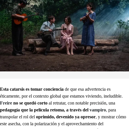
Esta catarsis es tomar conciencia
de que esa advertencia es
éticamente, por el contexto global que estamos viviendo, ineludible.
Freire
no se quedó corto
al retratar, con notable precisión, una
pedagogía que la película retoma, a través del
vampiro
, para
transpolar el rol del
oprimido, devenido ya opresor
, y mostrar cómo
este asecha, con la polarización y el aprovechamiento del