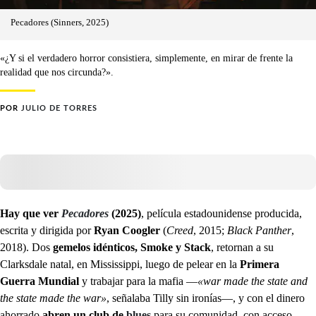
Pecadores (Sinners, 2025)
«¿Y si el verdadero horror consistiera, simplemente, en mirar de frente la
realidad que nos circunda?».
POR
JULIO DE TORRES
Hay que ver
Pecadores
(2025)
, película estadounidense producida,
escrita y dirigida por
Ryan Coogler
(
Creed
, 2015;
Black Panther
,
2018). Dos
gemelos idénticos, Smoke y Stack
, retornan a su
Clarksdale natal, en Mississippi, luego de pelear en la
Primera
Guerra Mundial
y trabajar para la mafia —
«war made the state and
the state made the war»
,
señalaba Tilly sin ironías—, y con el dinero
ahorrado
abren un club de
blues
para su comunidad, con acceso