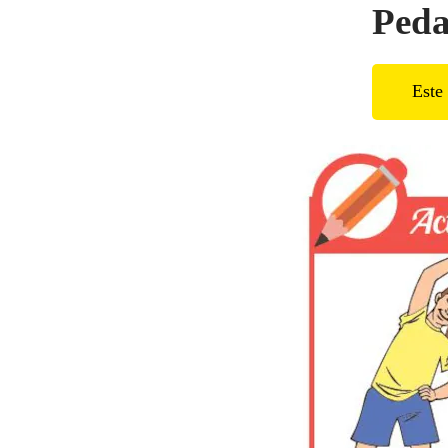
Peda
Este 