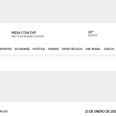
20º
MESA CON EVP
EL OBSERV
AHORA
ABC TV
DE
20:00:00
A
20:59:00
ABC CARDINAL 
EPORTES
ECONOMÍA
POLÍTICA
MUNDO
ESPECTÁCULOS
ABC RURAL
JUEGOS
SALUD
23 DE ENERO DE 2025