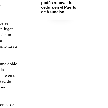
podés renovar tu 
n su
cédula en el Puerto 
de Asunción
os se
n lugar
o de un
su
fomenta su
 una doble
 la
ente en un
rtad de
pia
ento, de