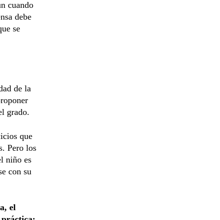
aun cuando
ensa debe
que se
dad de la
proponer
el grado.
cicios que
s. Pero los
l niño es
se con su
a, el
 práctica: