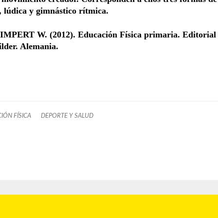
, lúdica y gimnástico rítmica.
IMPERT W. (2012). Educación Física primaria. Editorial
lder. Alemania.
IÓN FÍSICA
DEPORTE Y SALUD