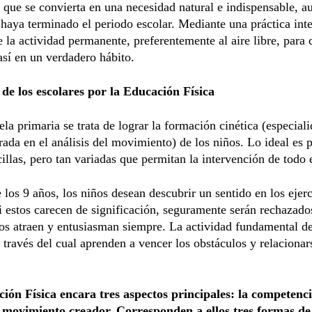
 que se convierta en una necesidad natural e indispensable, 
haya terminado el periodo escolar. Mediante una práctica int
 la actividad permanente, preferentemente al aire libre, para 
así en un verdadero hábito.
 de los escolares por la Educación Física
ela primaria se trata de lograr la formación cinética (especiali
trada en el análisis del movimiento) de los niños. Lo ideal es 
cillas, pero tan variadas que permitan la intervención de todo 
e los 9 años, los niños desean descubrir un sentido en los ejer
si estos carecen de significación, seguramente serán rechazado
los atraen y entusiasman siempre. La actividad fundamental de
a través del cual aprenden a vencer los obstáculos y relacionar
ión Física encara tres aspectos principales: la competenci
l movimiento creador. Corresponden a ellos tres formas de