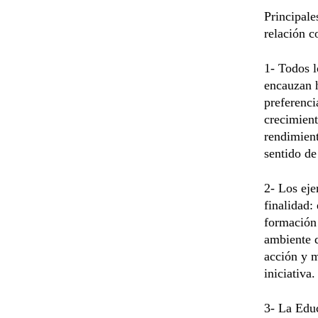
Principale
relación c
1- Todos l
encauzan h
preferenci
crecimient
rendimient
sentido de
2- Los eje
finalidad:
formación 
ambiente d
acción y m
iniciativa.
3- La Educ