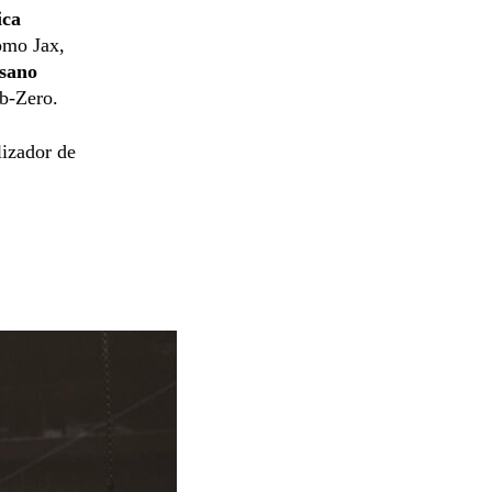
ica
mo Jax,
sano
b-Zero.
lizador de