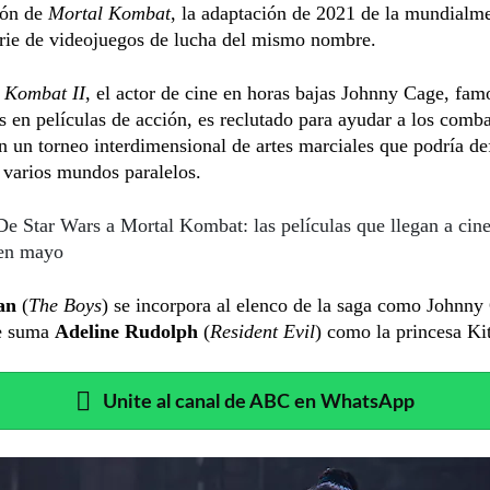
ión de
Mortal Kombat
, la adaptación de 2021 de la mundialm
erie de videojuegos de lucha del mismo nombre.
 Kombat II
, el actor de cine en horas bajas Johnny Cage, fam
s en películas de acción, es reclutado para ayudar a los comba
en un torneo interdimensional de artes marciales que podría def
 varios mundos paralelos.
De Star Wars a Mortal Kombat: las películas que llegan a cin
en mayo
an
(
The Boys
) se incorpora al elenco de la saga como Johnny
e suma
Adeline Rudolph
(
Resident Evil
) como la princesa Ki
Unite al canal de ABC en WhatsApp