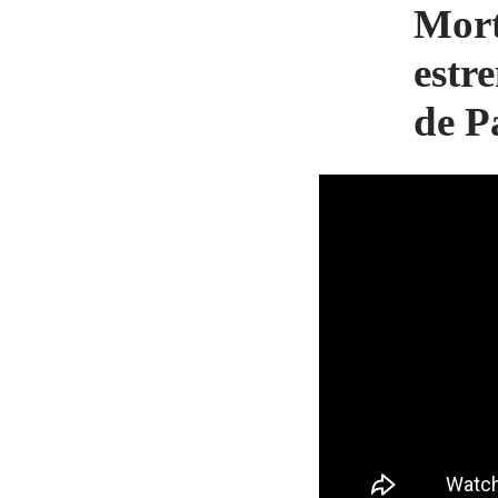
Mort
estr
de P