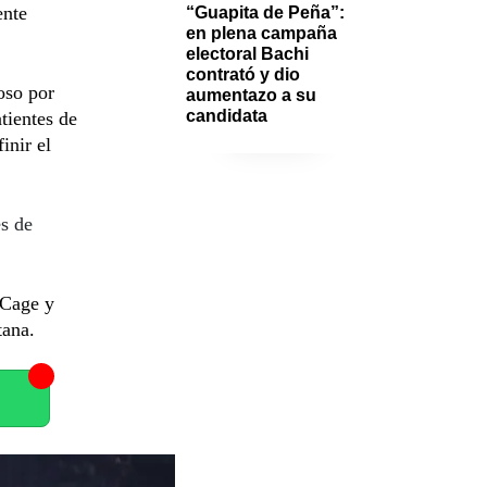
ente
“Guapita de Peña”: 
en plena campaña 
electoral Bachi 
contrató y dio 
oso por
aumentazo a su 
candidata 
tientes de
inir el
es de
 Cage y
tana.