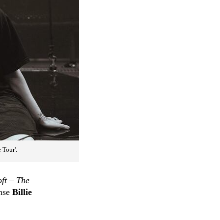
 Tour'.
oft – The
ense
Billie