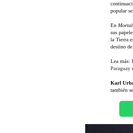
continuac
popular s
En
Mortal
sus papele
la Tierra 
destino de
Lea más:
Paraguay 
Karl Urb
también s