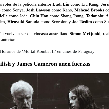
s roles de la película anterior
Ludi Lin
como Liu Kang,
Jess
e
como Sonya,
Josh Lawson
como Kano,
Mehcad Brooks
co
ielle
como Jade,
Chin Han
como Shang Tsung,
Tadanobu A
den,
Hiroyuki Sanada
como Scorpion y
Joe Taslim
como Su
ón vuelve a ser del cineasta australiano
Simon McQuoid
, rea
 anterior.
Horarios de ‘Mortal Kombat II’ en cines de Paraguay
Eilish y James Cameron unen fuerzas