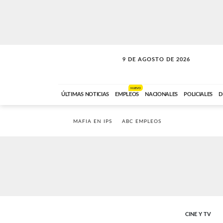
9 DE AGOSTO DE 2026
SOLO MÚSICA
ABC FM
00:00 A 07:59
NUEVO
ÚLTIMAS NOTICIAS
EMPLEOS
NACIONALES
POLICIALES
D
MAFIA EN IPS
ABC EMPLEOS
CINE Y TV