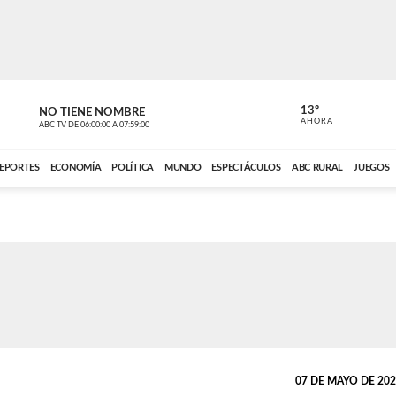
13º
NO TIENE NOMBRE
ABC RURAL
AHORA
ABC TV
DE
06:00:00
A
07:59:00
ABC CARDINAL 
EPORTES
ECONOMÍA
POLÍTICA
MUNDO
ESPECTÁCULOS
ABC RURAL
JUEGOS
07 DE MAYO DE 2026