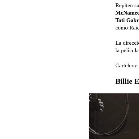
Repiten su
McName
Tati Gabr
como Rai
La direcci
la película
Cartelera:
Billie 