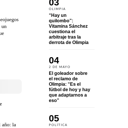
03
OLIMPIA
“Hay un 
deojuegos
quilombo”: 
y un
Vitamina Sánchez 
cuestiona el 
ue
arbitraje tras la 
derrota de Olimpia
04
2 DE MAYO
El goleador sobre 
el reclamo de 
Olimpia: “Es el 
fútbol de hoy y hay 
que adaptarnos a 
eso”
e
05
 año: la
POLÍTICA