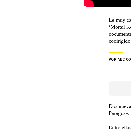
La muy esp
‘Mortal Ko
documental
codirigido
POR
ABC C
Dos nuevas
Paraguay.
Entre ella