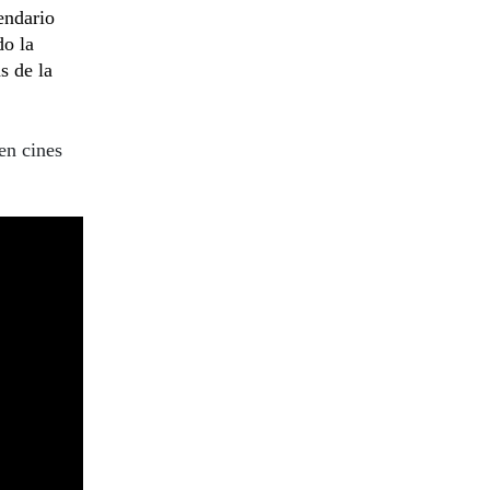
endario
do la
s de la
en cines