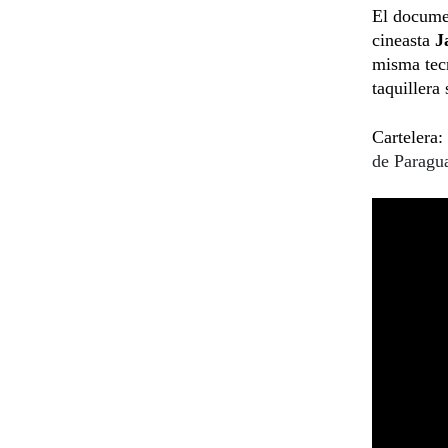
El documen
cineasta
J
misma tecn
taquillera
Cartelera:
de Paragu