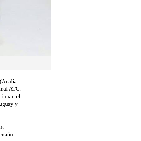
(Analía
anal ATC.
tinúan el
ruguay y
s,
ersión.