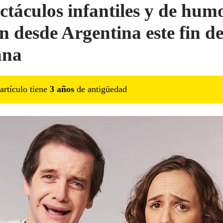
ctáculos infantiles y de hum
an desde Argentina este fin d
ana
artículo tiene
3
año
s
de antigüedad