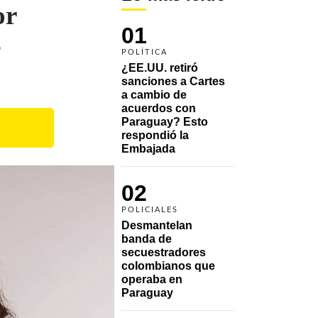
or
01
e
POLÍTICA
¿EE.UU. retiró 
sanciones a Cartes 
a cambio de 
acuerdos con 
Paraguay? Esto 
respondió la 
Embajada
02
POLICIALES
Desmantelan 
banda de 
secuestradores 
colombianos que 
operaba en 
Paraguay