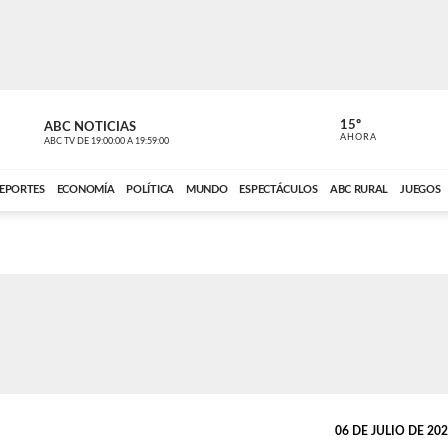
15º
ABC NOTICIAS
CARDINAL 
AHORA
ABC TV
DE
19:00:00
A
19:59:00
ABC CARDINAL 
EPORTES
ECONOMÍA
POLÍTICA
MUNDO
ESPECTÁCULOS
ABC RURAL
JUEGOS
06 DE JULIO DE 2023