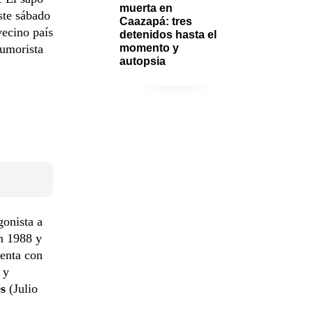
muerta en 
ste sábado
Caazapá: tres 
vecino país
detenidos hasta el 
humorista
momento y 
autopsia
onista a
en 1988 y
uenta con
 y
s
(Julio