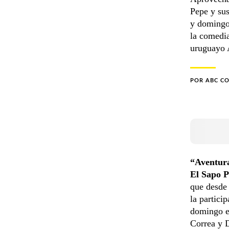
Pepe y sus
y domingo 
la comedia
uruguayo 
POR
ABC C
“Aventura
El Sapo 
que desde 
la partici
domingo e
Correa y 