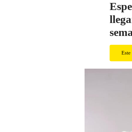
Espe
lleg
sem
Este 