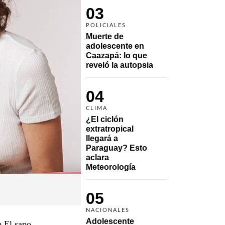
03
POLICIALES
Muerte de 
adolescente en 
Caazapá: lo que 
reveló la autopsia
04
CLIMA
¿El ciclón 
extratropical 
llegará a 
Paraguay? Esto 
aclara 
Meteorología
05
NACIONALES
Adolescente 
e El sapo