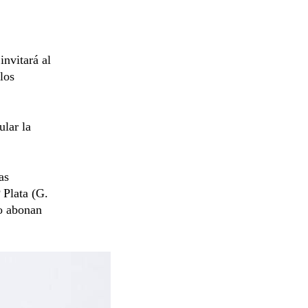
invitará al
los
ular la
as
 Plata (G.
o abonan