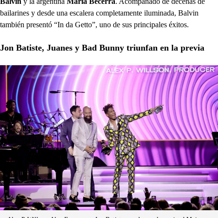
Balvin
y la argentina
María Becerra
. Acompañado de decenas de
bailarines y desde una escalera completamente iluminada, Balvin
también presentó “In da Getto”, uno de sus principales éxitos.
Jon Batiste, Juanes y Bad Bunny triunfan en la previa