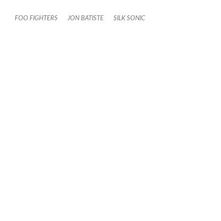
FOO FIGHTERS
JON BATISTE
SILK SONIC