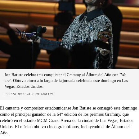
Jon Batiste celebra tras conquistar el Grammy al Álbum del Año con "We
are". Obtuvo cinco a lo largo de la jornada celebrada este domingo en Las
Vegas, Estados Unidos.
032724+0000 VALERIE MACON
El cantante y compositor estadounidense Jon Batiste se consagró este domingo
como el principal ganador de la 64° edición de los premios Grammy, que
celebró en el estadio MGM Grand Arena de la ciudad de Las Vegas, Estados
Unidos. El músico obtuvo cinco gramófonos, incluyendo el de Álbum del
Año.