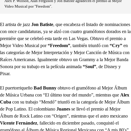
Alex P. Willson, Alan Ferguson y Jon Batiste agradecen el premio al Mejor
Video Musical por "Freedom".
El artista de jazz
Jon Batiste
, que encabeza el listado de nominaciones
con once candidaturas, ya se alzó con cuatro gramófonos dorados en la
premiére que se celebró esta tarde en Las Vegas. Obtuvo el premio a
Mejor Video Musical por
“Freedom”
, también triunfó con
“Cry”
en
las categorías de Mejor Interpretación y Mejor Canción de Música con
Raíces Americanas. Igualmente obtuvo un Grammy a la Mejor Banda
Sonora por su trabajo en la película animada
“Soul”
, de Disney y
Pixar.
El puertorriqueño
Bad Bunny
obtuvo el gramófono al Mejor Álbum
de Música Urbana con “El último tour del mundo”, mientras que
Alex
Cuba
con su trabajo “Mendó” triunfó en la categoría de Mejor Álbum
de Pop Latino. El colombiano
Juanes
se llevó el premio al Mejor
Álbum de Rock Latino con “Origen”, mientras que el astro mexicano
Vicente Fernández
, fallecido en diciembre pasado, conquistó el
gramófono al Álbum de Música Regional Mexicana con “A mis 80′s”.