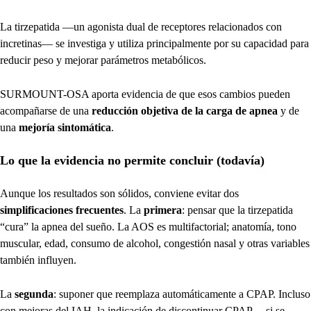
La tirzepatida —un agonista dual de receptores relacionados con
incretinas— se investiga y utiliza principalmente por su capacidad para
reducir peso y mejorar parámetros metabólicos.
SURMOUNT-OSA aporta evidencia de que esos cambios pueden
acompañarse de una
reducción objetiva de la carga de apnea
y de
una
mejoría sintomática
.
Lo que la evidencia no permite concluir (todavía)
Aunque los resultados son sólidos, conviene evitar dos
simplificaciones frecuentes
. La
primera
: pensar que la tirzepatida
“cura” la apnea del sueño. La AOS es multifactorial; anatomía, tono
muscular, edad, consumo de alcohol, congestión nasal y otras variables
también influyen.
La
segunda
: suponer que reemplaza automáticamente a CPAP. Incluso
con mejoras del IAH, la indicación de discontinuar CPAP —si se