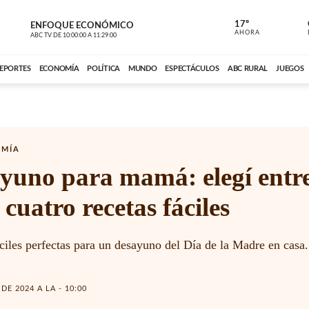
17º
ENFOQUE ECONÓMICO
ENFOQUE 
AHORA
ABC TV
DE
10:00:00
A
11:29:00
ABC CARDINAL 
EPORTES
ECONOMÍA
POLÍTICA
MUNDO
ESPECTÁCULOS
ABC RURAL
JUEGOS
OMÍA
yuno para mamá: elegí entr
 cuatro recetas fáciles
ciles perfectas para un desayuno del Día de la Madre en casa.
DE 2024 A LA - 10:00