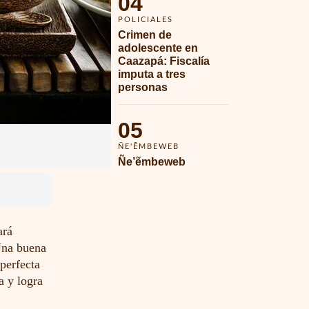
04
POLICIALES
Crimen de 
adolescente en 
Caazapá: Fiscalía 
imputa a tres 
personas 
05
ÑE'ẼMBEWEB
Ñe’ẽmbeweb
ará
 Una buena
 perfecta
a y logra