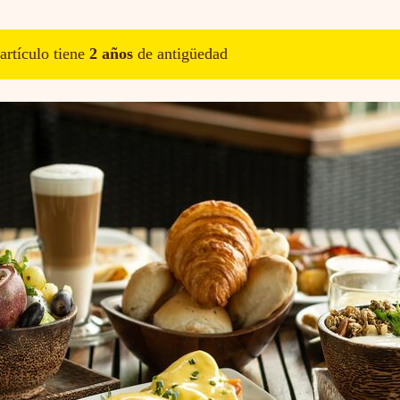
artículo tiene
2
año
s
de antigüedad