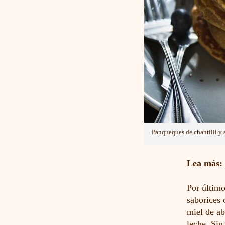
Panqueques de chantillí y 
Lea más:
Por últim
saborices 
miel de ab
leche. Sin