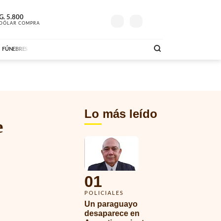
G.
18º
5.800
G.
6.200
ECONÓMICO
CONEXIÓN ROMANCE
E
DÓLAR COMPRA
MAÑANA
DÓLAR VENTA
AM
DE
10:00 A 11:29
ABC FM
09:00 A 11:59
AB
FÚNEBRES
Lo más leído
e
01
POLICIALES
Un paraguayo 
desaparece en 