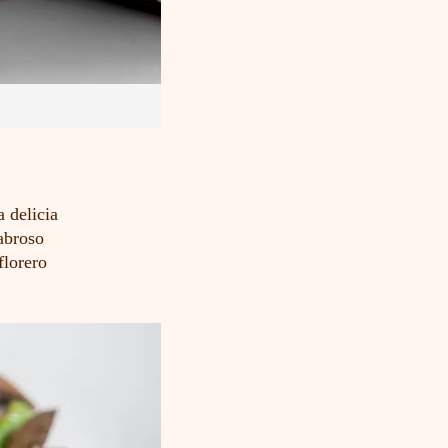
a delicia
abroso
florero