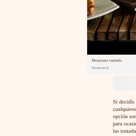
Desayuno variado.
Shutterstock
Si decidís
cualquiera
opción son
para ocasi
las tostad