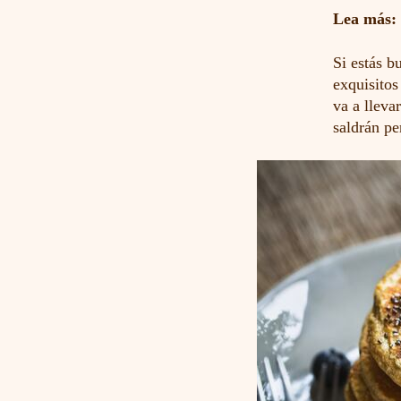
Lea más:
Si estás b
exquisito
va a lleva
saldrán pe