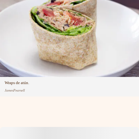
Wraps de atún.
JamesPearsell