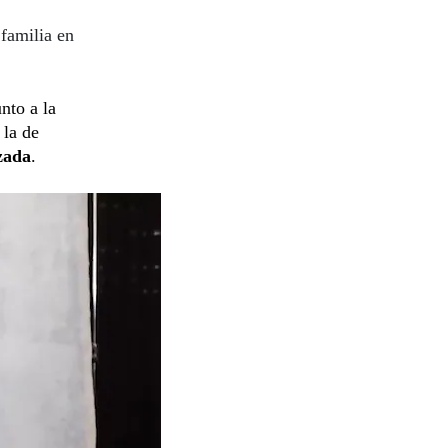
familia en
unto a la
 la de
zada
.