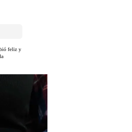
bió feliz y
la