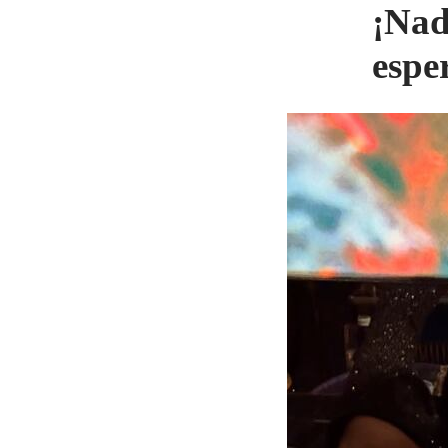
¡Nad
espe