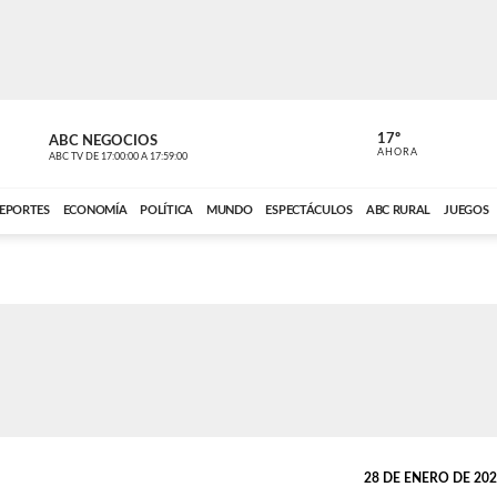
17º
ABC NEGOCIOS
ANCHO PER
AHORA
ABC TV
DE
17:00:00
A
17:59:00
ABC CARDINAL 
EPORTES
ECONOMÍA
POLÍTICA
MUNDO
ESPECTÁCULOS
ABC RURAL
JUEGOS
28 DE ENERO DE 2026