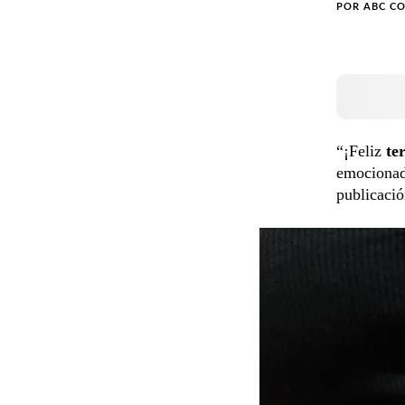
POR
ABC C
“¡Feliz
te
emociona
publicació