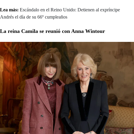
Lea más:
Escándalo en el Reino Unido: Detienen al expríncipe
Andrés el día de su 66º cumpleaños
La reina Camila se reunió con Anna Wintour