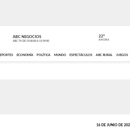
22º
ABC NEGOCIOS
POLIDEPOR
AHORA
ABC TV
DE
15:00:00
A
15:59:00
ABC CARDINAL 
EPORTES
ECONOMÍA
POLÍTICA
MUNDO
ESPECTÁCULOS
ABC RURAL
JUEGOS
16 DE JUNIO DE 2022