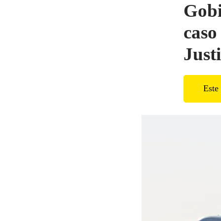
Gobi
caso
Justi
Este 