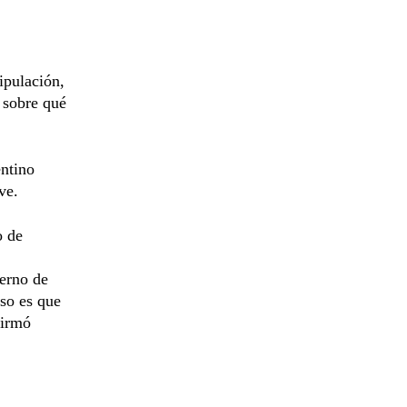
ripulación,
s sobre qué
entino
ve.
o de
ierno de
eso es que
firmó