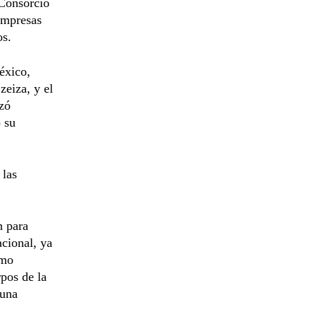
 Consorcio
empresas
os.
éxico,
zeiza, y el
izó
 su
 las
n para
acional, ya
smo
rpos de la
 una