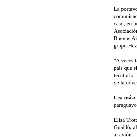
La portavo
comunicaci
caso, en u
Asociación
Buenos Air
grupo Hez
"A veces l
país que s
territorio
de la nove
Lea más:
paraguayo
Elisa Trot
Guaidó, af
al avión.