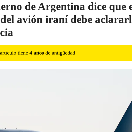
erno de Argentina dice que e
 del avión iraní debe aclararl
cia
artículo tiene
4
año
s
de antigüedad