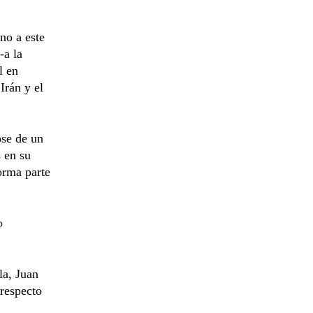
no a este
-a la
l en
Irán y el
ose de un
 en su
forma parte
o
la, Juan
 respecto