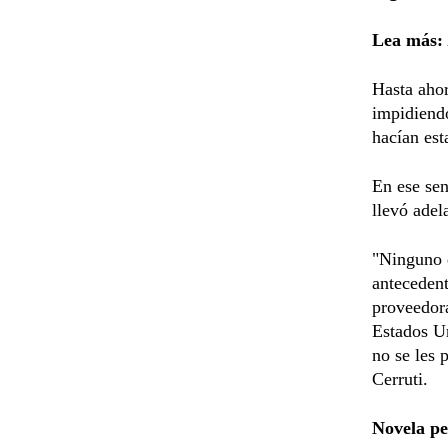
Lea más:
Hasta ahor
impidiendo
hacían est
En ese sen
llevó adel
"Ninguno d
antecedent
proveedora
Estados Un
no se les 
Cerruti.
Novela pe