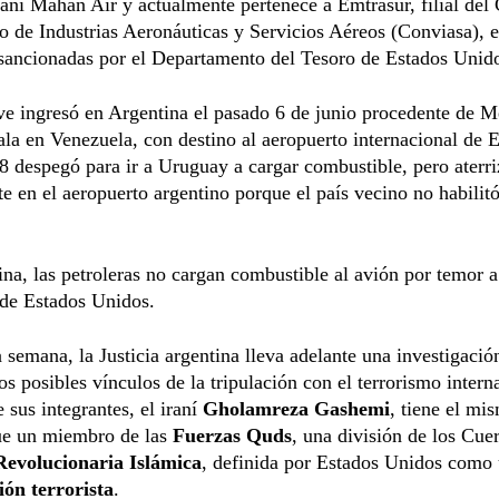
aní Mahan Air y actualmente pertenece a Emtrasur, filial del
 de Industrias Aeronáuticas y Servicios Aéreos (Conviasa), 
 sancionadas por el Departamento del Tesoro de Estados Unid
e ingresó en Argentina el pasado 6 de junio procedente de M
ala en Venezuela, con destino al aeropuerto internacional de E
8 despegó para ir a Uruguay a cargar combustible, pero aterr
 en el aeropuerto argentino porque el país vecino no habilitó
na, las petroleras no cargan combustible al avión por temor a
 de Estados Unidos.
 semana, la Justicia argentina lleva adelante una investigació
los posibles vínculos de la tripulación con el terrorismo intern
 sus integrantes, el iraní
Gholamreza Gashemi
, tiene el mi
e un miembro de las
Fuerzas Quds
, una división de los Cue
evolucionaria Islámica
, definida por Estados Unidos como
ión terrorista
.