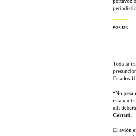
portavoz o
periodísti
POR
EFE
Toda la tr
presunción
Estados Un
“No pesa n
estaban tr
allí deber
Cerruti
.
El avión e