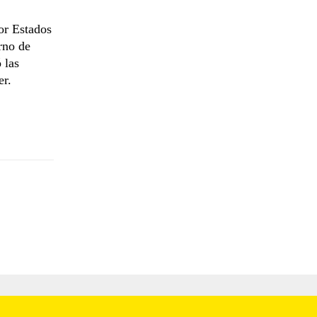
or Estados
rno de
 las
er.