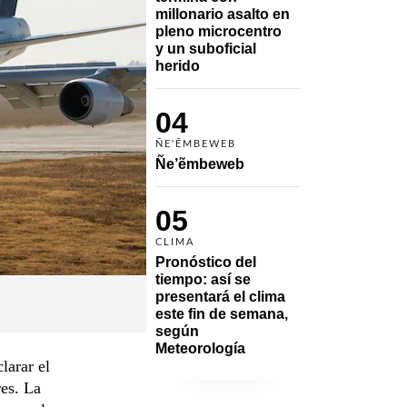
millonario asalto en 
pleno microcentro 
y un suboficial 
herido
04
ÑE'ẼMBEWEB
Ñe’ẽmbeweb
05
CLIMA
Pronóstico del 
tiempo: así se 
presentará el clima 
este fin de semana, 
según 
Meteorología
larar el
res. La