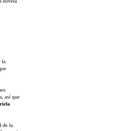
a novela
 la
que
nes
a, así que
iela
 de la