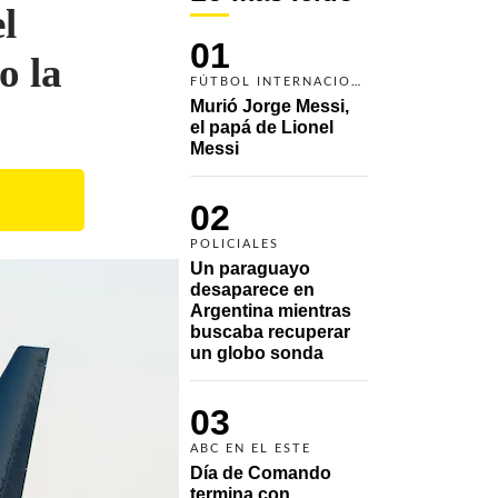
l
01
o la
FÚTBOL INTERNACIONAL
Murió Jorge Messi, 
el papá de Lionel 
Messi
02
POLICIALES
Un paraguayo 
desaparece en 
Argentina mientras 
buscaba recuperar 
un globo sonda 
03
ABC EN EL ESTE
Día de Comando 
termina con 