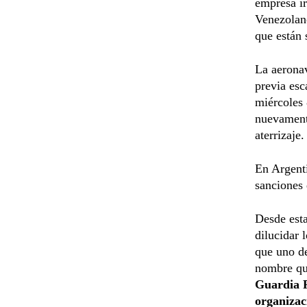
empresa ir
Venezolano
que están
La aeronav
previa esc
miércoles 
nuevamente
aterrizaje.
En Argenti
sanciones
Desde esta
dilucidar 
que uno de
nombre qu
Guardia R
organizac