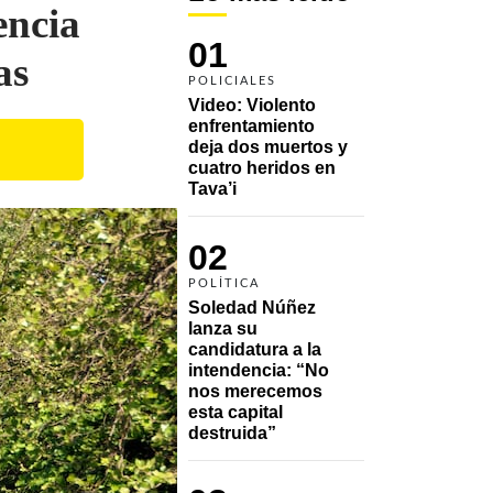
encia
01
as
POLICIALES
Video: Violento 
enfrentamiento 
deja dos muertos y 
cuatro heridos en 
Tava’i
02
POLÍTICA
Soledad Núñez 
lanza su 
candidatura a la 
intendencia: “No 
nos merecemos 
esta capital 
destruida”