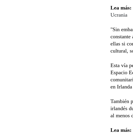
Lea más:
Ucrania
"Sin emba
constante 
ellas si c
cultural, 
Esta vía p
Espacio Ec
comunitari
en Irlanda
También pe
irlandés d
al menos d
Lea más: