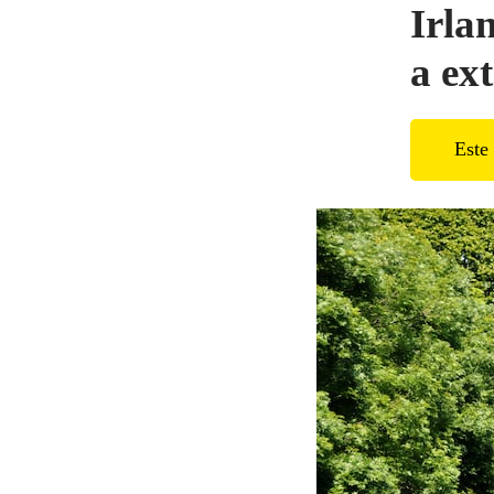
Irla
a ex
Este 