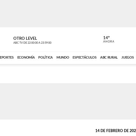
14º
OTRO LEVEL
MÚSICA PA
AHORA
ABC TV
DE
22:00:00
A
23:59:00
ABC CARDINAL 
EPORTES
ECONOMÍA
POLÍTICA
MUNDO
ESPECTÁCULOS
ABC RURAL
JUEGOS
14 DE FEBRERO DE 2023