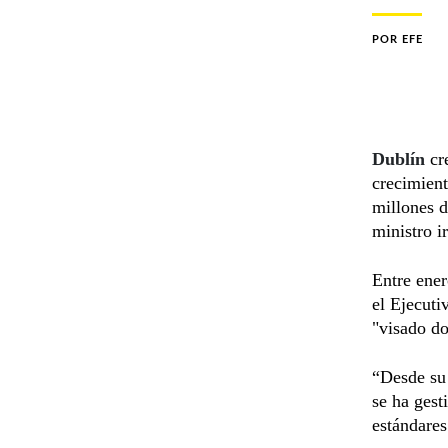
POR
EFE
Dublín
cre
crecimient
millones d
ministro i
Entre ener
el Ejecuti
"visado do
“Desde su 
se ha gest
estándares