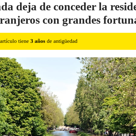
nda deja de conceder la resid
tranjeros con grandes fortun
artículo tiene
3
año
s
de antigüedad