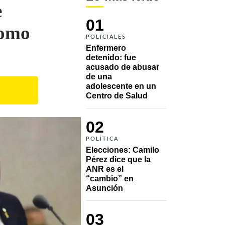
e
01
como
POLICIALES
Enfermero 
detenido: fue 
acusado de abusar 
de una 
adolescente en un 
Centro de Salud
02
POLÍTICA
Elecciones: Camilo 
Pérez dice que la 
ANR es el 
“cambio” en 
Asunción 
03