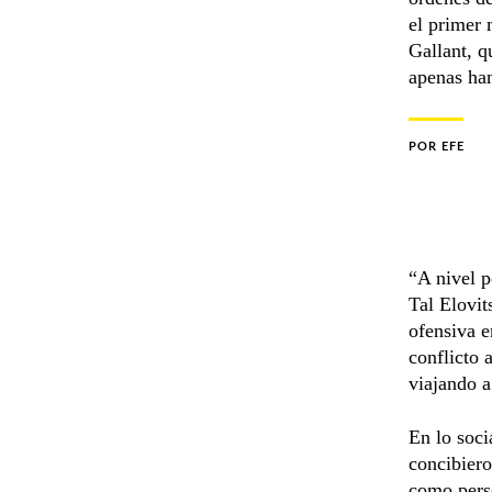
el primer 
Gallant, q
apenas han
POR
EFE
“A nivel p
Tal Elovit
ofensiva e
conflicto 
viajando a
En lo soci
concibier
como pers