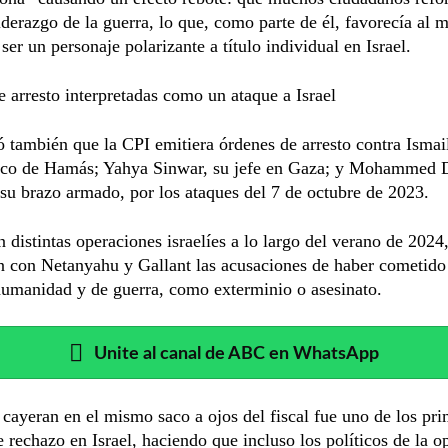
iderazgo de la guerra, lo que, como parte de él, favorecía al 
 ser un personaje polarizante a título individual en Israel.
 arresto interpretadas como un ataque a Israel
 también que la CPI emitiera órdenes de arresto contra Ismai
tico de Hamás; Yahya Sinwar, su jefe en Gaza; y Mohammed D
su brazo armado, por los ataques del 7 de octubre de 2023.
 distintas operaciones israelíes a lo largo del verano de 2024,
n con Netanyahu y Gallant las acusaciones de haber cometido
humanidad y de guerra, como exterminio o asesinato.
Unite al canal de ABC en WhatsApp
cayeran en el mismo saco a ojos del fiscal fue uno de los pr
 rechazo en Israel, haciendo que incluso los políticos de la o