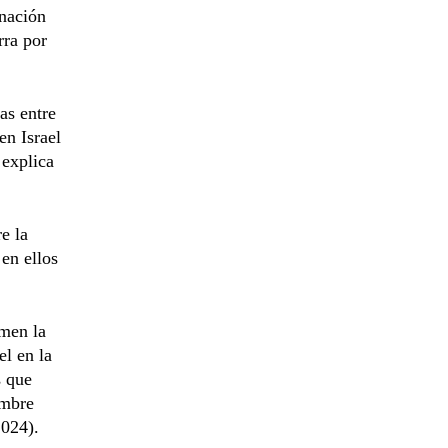
 nación
rra por
as entre
en Israel
 explica
e la
 en ellos
emen la
el en la
s que
ombre
2024).