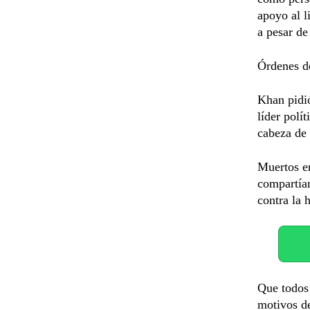
apoyo al l
a pesar de
Órdenes de
Khan pidió
líder polí
cabeza de 
Muertos en
compartía
contra la 
Que todos 
motivos de