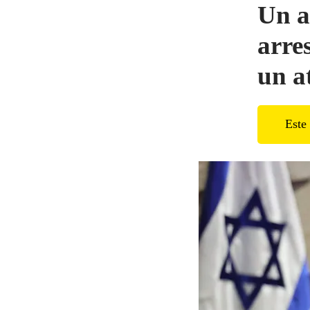
Un a
arre
un a
Este 