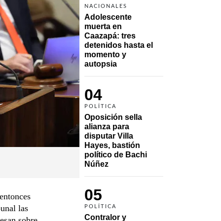
NACIONALES
Adolescente 
muerta en 
Caazapá: tres 
detenidos hasta el 
momento y 
autopsia
04
POLÍTICA
Oposición sella 
alianza para 
disputar Villa 
Hayes, bastión 
político de Bachi 
Núñez
05
 entonces
bunal las
POLÍTICA
Contralor y 
pesan sobre