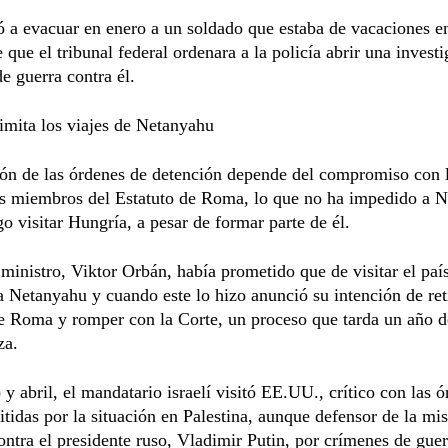
gó a evacuar en enero a un soldado que estaba de vacaciones e
 que el tribunal federal ordenara a la policía abrir una invest
e guerra contra él.
imita los viajes de Netanyahu
ón de las órdenes de detención depende del compromiso con l
os miembros del Estatuto de Roma, lo que no ha impedido a 
o visitar Hungría, a pesar de formar parte de él.
ministro, Viktor Orbán, había prometido que de visitar el paí
a Netanyahu y cuando este lo hizo anunció su intención de ret
de Roma y romper con la Corte, un proceso que tarda un año 
za.
 y abril, el mandatario israelí visitó EE.UU., crítico con las 
itidas por la situación en Palestina, aunque defensor de la m
ontra el presidente ruso, Vladimir Putin, por crímenes de guer