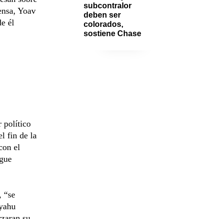
subcontralor 
ensa, Yoav
deben ser 
de él
colorados, 
sostiene Chase
 político
l fin de la
con el
igue
, “se
nyahu
rzaran su