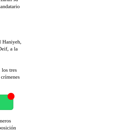
mandatario
l Haniyeh,
eif, a la
 los tres
 crímenes
imeros
posición