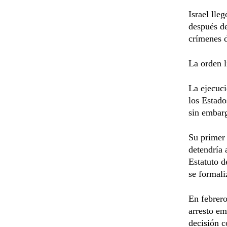
Israel lle
después de
crímenes d
La orden l
La ejecuci
los Estad
sin embarg
Su primer 
detendría 
Estatuto 
se formali
En febrero
arresto em
decisión c