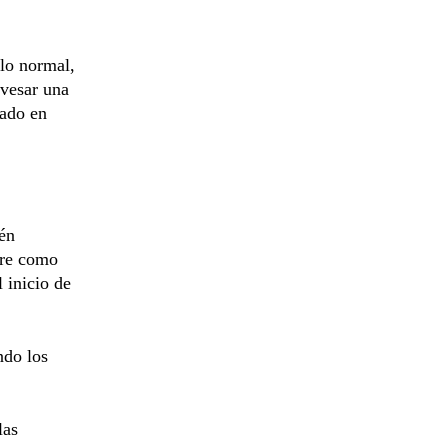
lo normal,
avesar una
zado en
én
bre como
 inicio de
ndo los
las