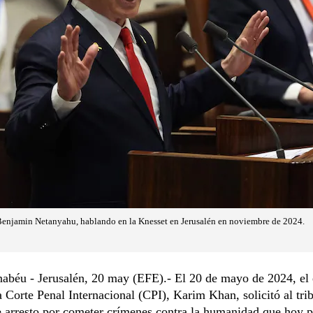
, Benjamin Netanyahu, hablando en la Knesset en Jerusalén en noviembre de 2024.
nabéu - Jerusalén, 20 may (EFE).- El 20 de mayo de 2024, el
la Corte Penal Internacional (CPI), Karim Khan, solicitó al tri
 arresto por cometer crímenes contra la humanidad que hoy 