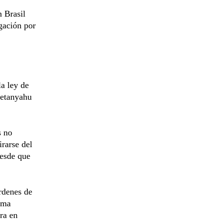
n Brasil
igación por
a ley de
Netanyahu
s no
irarse del
desde que
órdenes de
isma
ra en