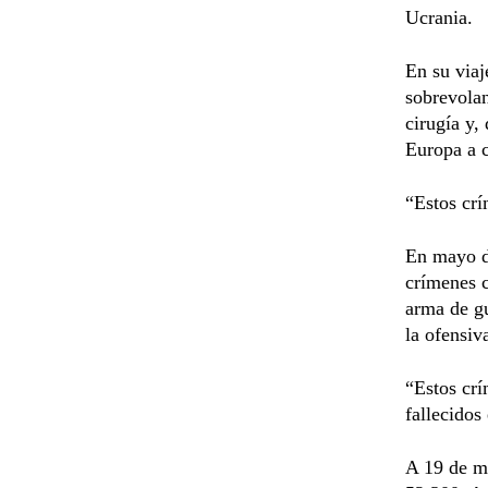
Ucrania.
En su viaj
sobrevolan
cirugía y,
Europa a c
“Estos cr
En mayo d
crímenes 
arma de gu
la ofensiv
“Estos crí
fallecidos
A 19 de ma