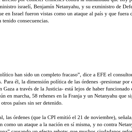
ministro israelí, Benjamín Netanyahu, y su exministro de Def
ue en Israel fueron vistas como un ataque al país y que fuera 
 tenido consecuencias.
olítico han sido un completo fracaso”, dice a EFE el consultor
s. Para él, la dimensión política de las órdenes -presionar por e
n Gaza a través de la Justicia- está lejos de haber funcionado 
aún en marcha, 58 rehenes en la Franja y un Netanyahu que s
 otros países sin ser detenido.
al, las órdenes (que la CPI emitió el 21 de noviembre), señala
on como un ataque a la nación en sí misma, y no contra Neta
ona” causando un efecto rebote: que muchos ciudadanos refo