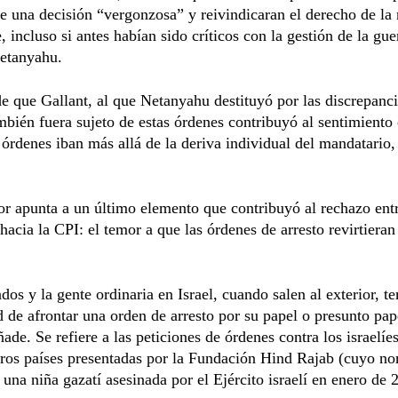
e una decisión “vergonzosa” y reivindicaran el derecho de la
, incluso si antes habían sido críticos con la gestión de la gue
Netanyahu.
e que Gallant, al que Netanyahu destituyó por las discrepanci
bién fuera sujeto de estas órdenes contribuyó al sentimiento 
 órdenes iban más allá de la deriva individual del mandatario,
or apunta a un último elemento que contribuyó al rechazo entr
hacia la CPI: el temor a que las órdenes de arresto revirtieran
dos y la gente ordinaria en Israel, cuando salen al exterior, t
d de afrontar una orden de arresto por su papel o presunto pap
ñade. Se refiere a las peticiones de órdenes contra los israelíe
tros países presentadas por la Fundación Hind Rajab (cuyo n
 una niña gazatí asesinada por el Ejército israelí en enero de 