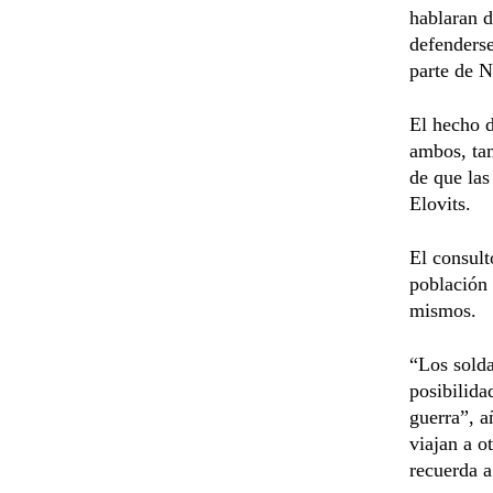
hablaran d
defenderse
parte de 
El hecho d
ambos, tam
de que las
Elovits.
El consult
población 
mismos.
“Los solda
posibilida
guerra”, a
viajan a o
recuerda a