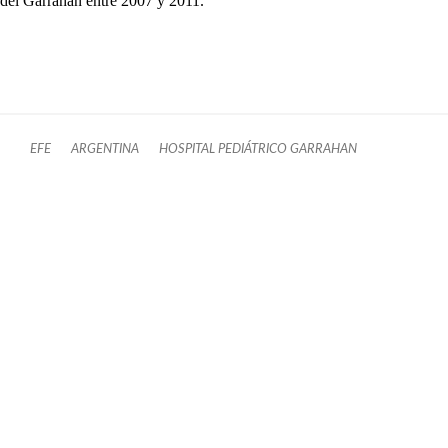
del Garrahan entre 2007 y 2011.
EFE
ARGENTINA
HOSPITAL PEDIÁTRICO GARRAHAN