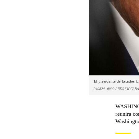
El presidente de Estados U
040824+0000 ANDREW CAB
WASHINGTO
reunirá c
Washingto