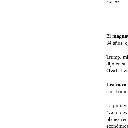
POR
AFP
El
magnat
34 años, q
Trump, mi
dijo en su
Oval
el vi
Lea más:
con Trum
La portav
“Como es c
planea reu
económica