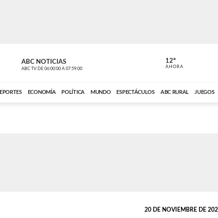
12º
ABC NOTICIAS
CONTACTO
AHORA
ABC TV
DE
06:00:00
A
07:59:00
ABC CARDINAL 
EPORTES
ECONOMÍA
POLÍTICA
MUNDO
ESPECTÁCULOS
ABC RURAL
JUEGOS
20 DE NOVIEMBRE DE 2025