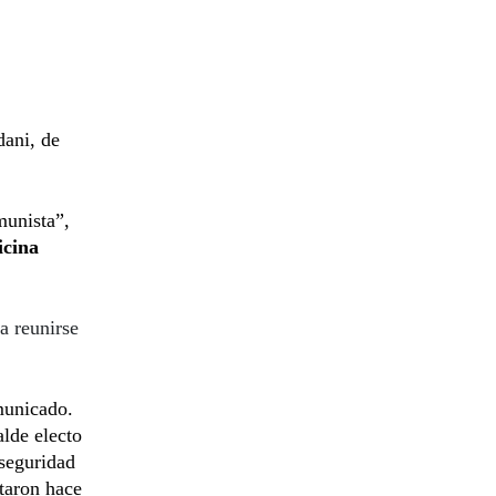
ani, de
munista”,
cina
a reunirse
municado.
lde electo
 seguridad
taron hace