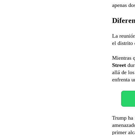
apenas do
Diferen
La reunió
el distrit
Mientras 
Street
dur
allá de lo
enfrenta u
Trump ha 
amenazado 
primer alc