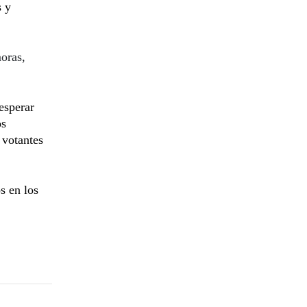
s y
moras,
esperar
os
 votantes
s en los