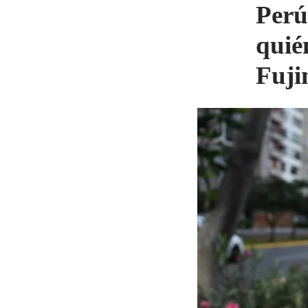
Perú
quié
Fuji