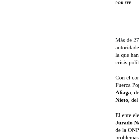
POR
EFE
Más de 27
autoridade
la que han
crisis polí
Con el con
Fuerza Pop
Aliaga
, d
Nieto
, de
El ente el
Jurado Na
de la ONPE
problemas 