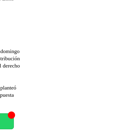
l domingo
stribución
el derecho
 planteó
opuesta