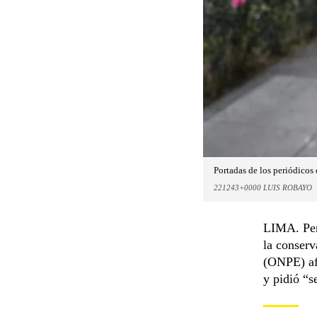
Portadas de los periódicos 
221243+0000 LUIS ROBAYO
LIMA. Perú
la conserv
(ONPE) afi
y pidió “s