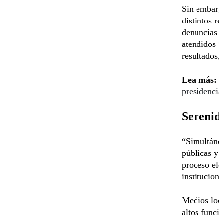
Sin embar
distintos 
denuncias 
atendidos 
resultados
Lea más:
presidenci
Serenid
“Simultáne
públicas y
proceso el
institucio
Medios loc
altos func