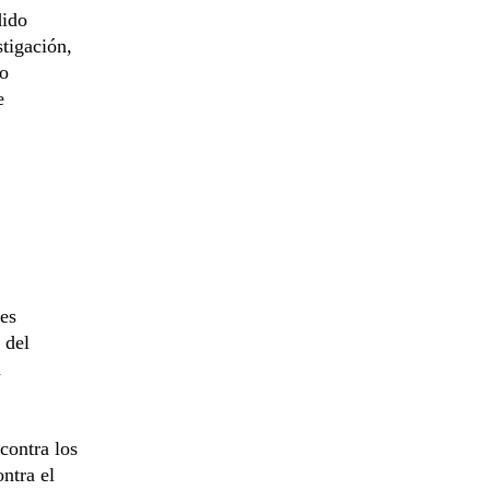
dido
stigación,
do
e
nes
 del
a
contra los
ntra el