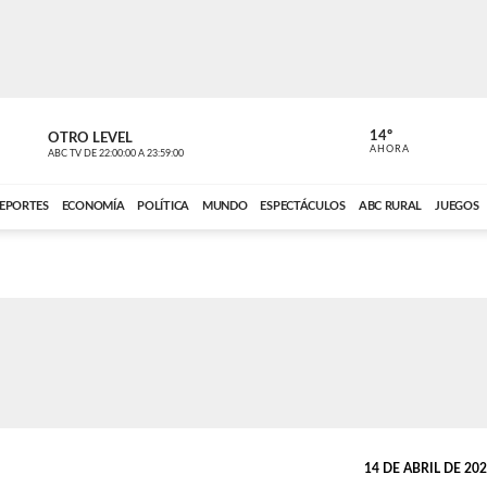
14º
OTRO LEVEL
MÚSICA PA
AHORA
ABC TV
DE
22:00:00
A
23:59:00
ABC CARDINAL 
EPORTES
ECONOMÍA
POLÍTICA
MUNDO
ESPECTÁCULOS
ABC RURAL
JUEGOS
14 DE ABRIL DE 2026