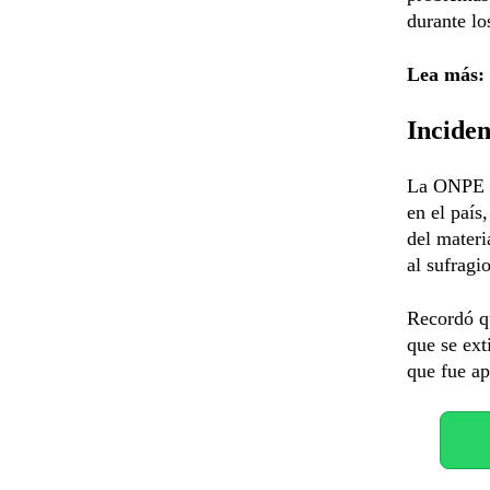
durante lo
Lea más:
Inciden
La ONPE re
en el país
del materi
al sufragi
Recordó qu
que se ext
que fue ap