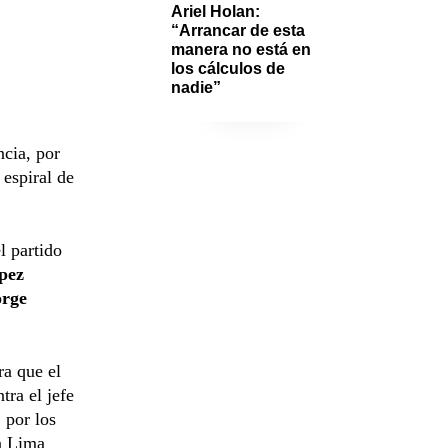
Ariel Holan: 
“Arrancar de esta 
manera no está en 
los cálculos de 
nadie”
ncia, por
 espiral de
el partido
pez
rge
ra que el
ra el jefe
 por los
en Lima