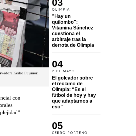
03
OLIMPIA
“Hay un 
quilombo”: 
Vitamina Sánchez 
cuestiona el 
arbitraje tras la 
derrota de Olimpia
04
2 DE MAYO
servadora Keiko Fujimori.
El goleador sobre 
el reclamo de 
Olimpia: “Es el 
fútbol de hoy y hay 
encial con
que adaptarnos a 
orales
eso”
plejidad”
05
CERRO PORTEÑO