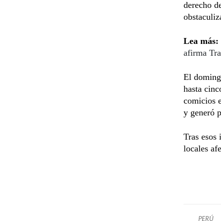
derecho de
obstaculiz
Lea más:
afirma Tr
El domingo
hasta cinc
comicios e
y generó p
Tras esos 
locales af
PERÚ