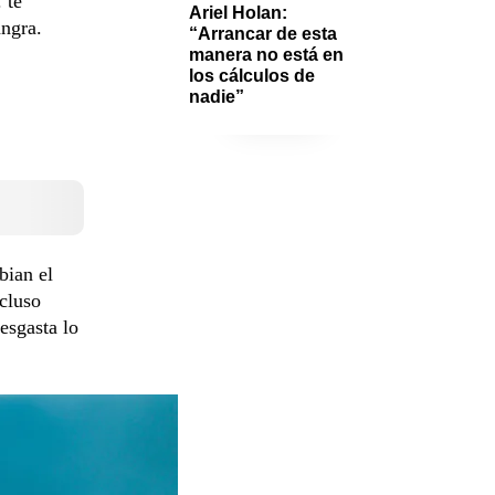
 te
Ariel Holan: 
angra.
“Arrancar de esta 
manera no está en 
los cálculos de 
nadie”
bian el
ncluso
esgasta lo