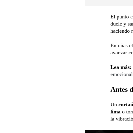
El punto c
duele y sa
haciendo m
En uñas c
avanzar c
Lea más:
emocional
Antes d
Un
cortaú
lima
o tor
la vibraci