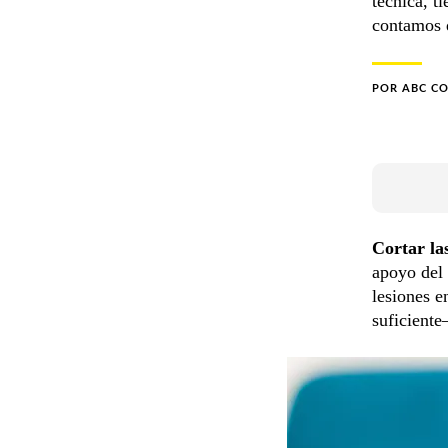
técnica, t
contamos q
POR
ABC C
Cortar la
apoyo del
lesiones e
suficiente