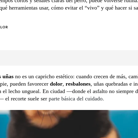
iempos cortos y señales claras del perro, puede volverse rutina.
ué herramientas usar, cómo evitar el “vivo” y qué hacer si s
OLOR
s uñas
no es un capricho estético: cuando crecen de más, cam
 pie, pueden favorecer
dolor
,
resbalones
, uñas quebradas e i
n el lecho ungueal. En ciudad —donde el asfalto no siempre d
— el recorte suele ser
parte básica del cuidado.