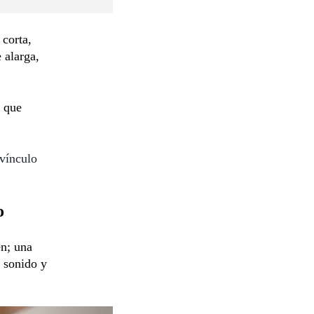
 corta,
 alarga,
y que
 vínculo
o
n; una
l sonido y