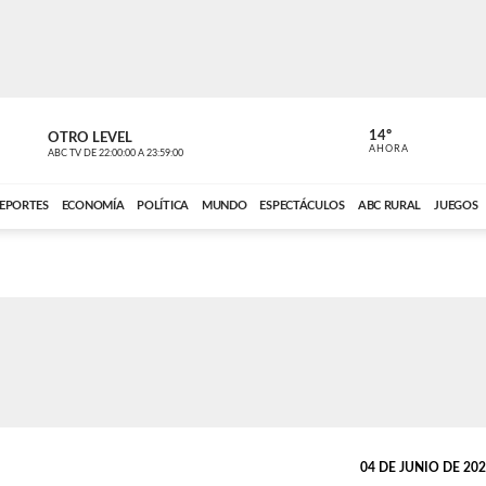
14º
OTRO LEVEL
MÚSICA PA
AHORA
ABC TV
DE
22:00:00
A
23:59:00
ABC CARDINAL 
EPORTES
ECONOMÍA
POLÍTICA
MUNDO
ESPECTÁCULOS
ABC RURAL
JUEGOS
04 DE JUNIO DE 2026