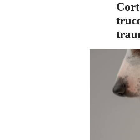
Cort
truc
trau