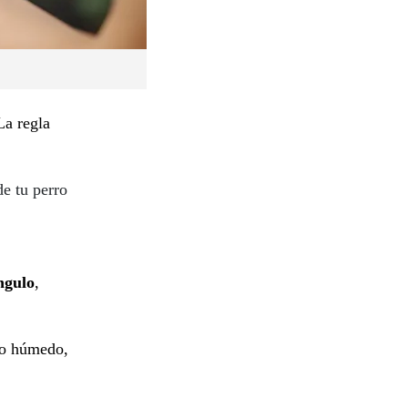
La regla
de tu perro
ngulo
,
 o húmedo,