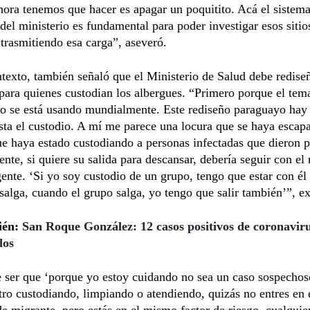
ora tenemos que hacer es apagar un poquitito. Acá el sistem
 del ministerio es fundamental para poder investigar esos sitio
 trasmitiendo esa carga”, aseveró.
texto, también señaló que el Ministerio de Salud debe redise
para quienes custodian los albergues. “Primero porque el tem
no se está usando mundialmente. Este rediseño paraguayo hay
sta el custodio. A mí me parece una locura que se haya escap
e haya estado custodiando a personas infectadas que dieron p
nte, si quiere su salida para descansar, debería seguir con e
ente. ‘Si yo soy custodio de un grupo, tengo que estar con él
salga, cuando el grupo salga, yo tengo que salir también’”, ex
ién:
San Roque González: 12 casos positivos de coronavir
dos
ser que ‘porque yo estoy cuidando no sea un caso sospechoso
tro custodiando, limpiando o atendiendo, quizás no entres en 
e migrante, pero estás en el mismo factor de riesgo, cualquie