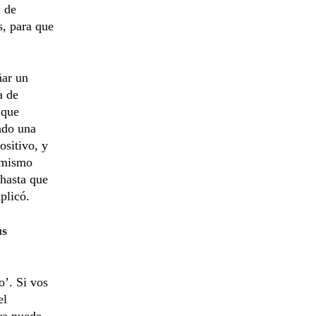
a de
s, para que
ñar un
a de
 que
ado una
ositivo, y
l mismo
 hasta que
plicó.
us
’. Si vos
el
ra puede