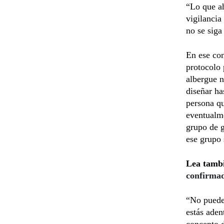
“Lo que ah
vigilancia
no se siga
En ese con
protocolo 
albergue 
diseñar ha
persona qu
eventualme
grupo de g
ese grupo 
Lea tamb
confirma
“No puede 
estás aden
concepto d