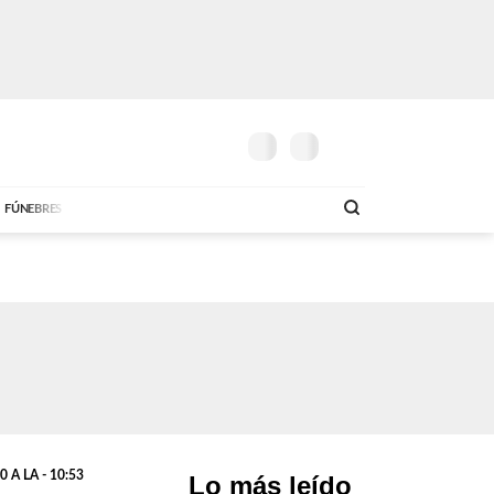
24º
G.
5.800
G.
6.200
UN POCO
SOLO MÚSICA
T
MAÑANA
DÓLAR COMPRA
DÓLAR VENTA
AM
DE
21:00 A 23:59
ABC FM
18:00 A 23:59
AB
FÚNEBRES
 A LA - 10:53
Lo más leído