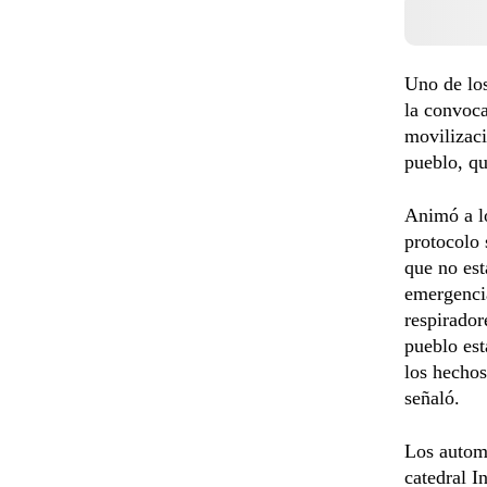
Uno de los
la convoca
movilizaci
pueblo, qu
Animó a lo
protocolo 
que no est
emergencia
respirador
pueblo est
los hechos
señaló.
Los automo
catedral I