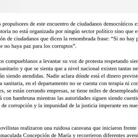
 propulsores de este encuentro de ciudadanos democráticos e
toria no está organizada por ningún sector político sino que e
ón de ciudadanos que dicen la renombrada frase: “Si no hay p
e no haya paz para los corruptos”.
s compueblanos a levantar su voz de protesta respetando sie
sanitario y que se sienta que a nivel nacional existen tantas n
án siendo atendidas. Nadie aclara dónde está el dinero previst
 sanitaria, en el departamento no se cuenta con terapia ni co
es, se están cerrando empresas, se tiene miles de desempleado
á con hambruna mientras las autoridades siguen siendo cuest
 de corrupción y la impunidad de la justicia imperante en nues
vilistas realizaron una ruidosa caravana que iniciaron frente 
nmaculada Concepción de María y recorrieron diferentes aven