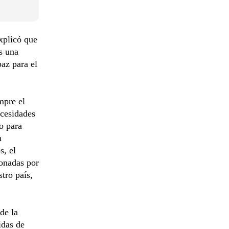
xplicó que
s una
az para el
mpre el
ecesidades
o para
n
s, el
ionadas por
tro país,
de la
idas de