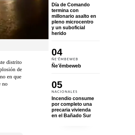
Día de Comando 
termina con 
millonario asalto en 
pleno microcentro 
y un suboficial 
herido
04
ÑE'ẼMBEWEB
e distrito
Ñe’ẽmbeweb
plosión de
ono en que
05
e no
NACIONALES
Incendio consume 
por completo una 
precaria vivienda 
en el Bañado Sur