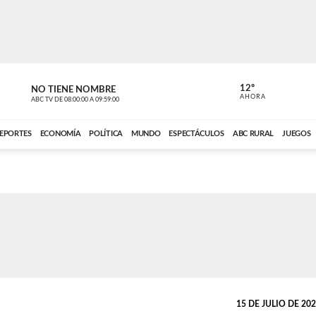
12º
NO TIENE NOMBRE
NO TIENE 
AHORA
ABC TV
DE
08:00:00
A
09:59:00
ABC CARDINAL 
EPORTES
ECONOMÍA
POLÍTICA
MUNDO
ESPECTÁCULOS
ABC RURAL
JUEGOS
15 DE JULIO DE 2020