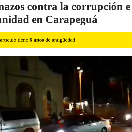
nazos contra la corrupción e
nidad en Carapeguá
artículo tiene
6
año
s
de antigüedad