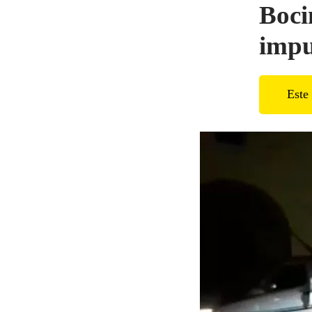
Boci
impu
Este 