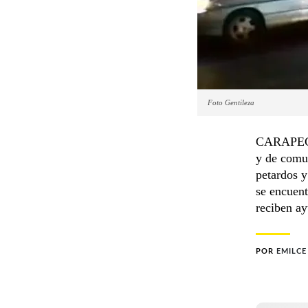
Foto Gentileza
CARAPEGUÁ
y de comun
petardos y
se encuent
reciben ay
POR
EMILCE