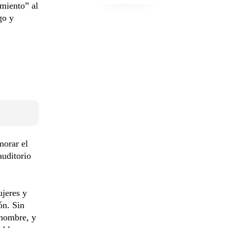
miento” al
go y
morar el
auditorio
ujeres y
ón. Sin
 hombre, y