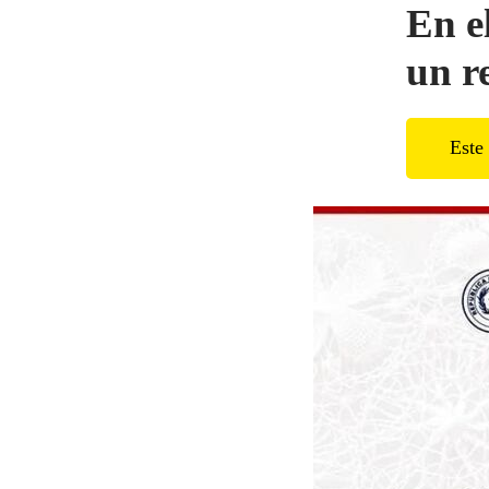
En e
un r
Este 