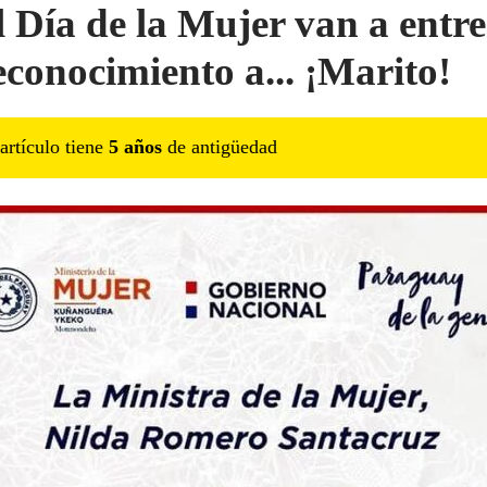
l Día de la Mujer van a entr
econocimiento a... ¡Marito!
artículo tiene
5
año
s
de antigüedad