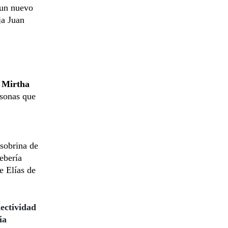
 un nuevo
ja Juan
,
Mirtha
rsonas que
 sobrina de
debería
e Elías de
lectividad
ia