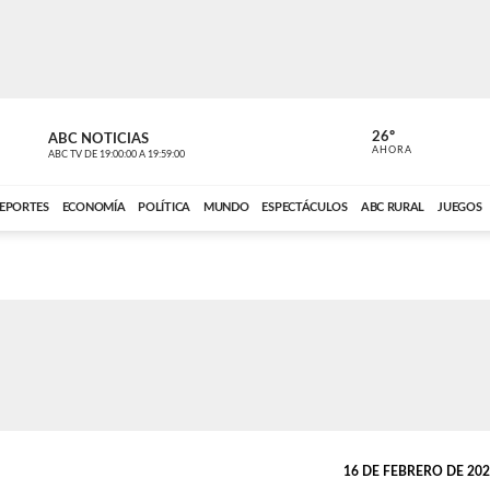
26º
ABC NOTICIAS
CARDINAL 
AHORA
ABC TV
DE
19:00:00
A
19:59:00
ABC CARDINAL 
EPORTES
ECONOMÍA
POLÍTICA
MUNDO
ESPECTÁCULOS
ABC RURAL
JUEGOS
16 DE FEBRERO DE 2021