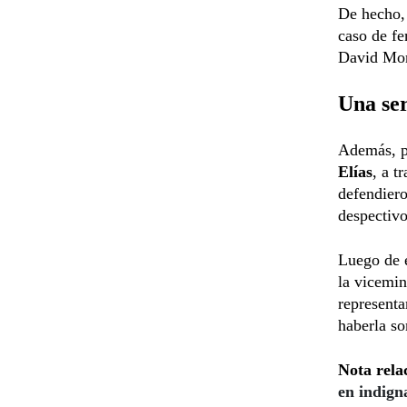
De hecho, 
caso de fe
David Mo
Una ser
Además, pa
Elías
, a t
defendiero
despectivo
Luego de e
la vicemin
representa
haberla so
Nota rela
en indign