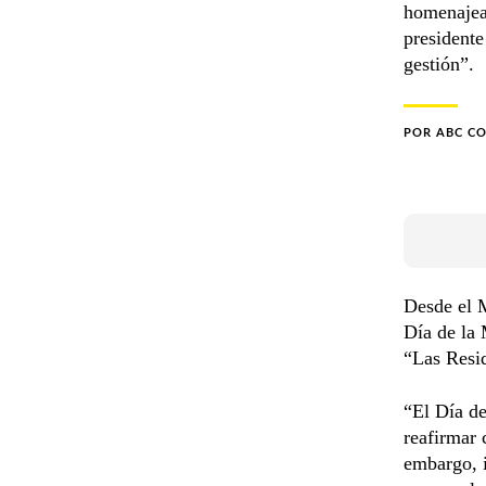
homenajear
president
gestión”.
POR
ABC C
Desde el M
Día de la 
“Las Resi
“El Día de
reafirmar 
embargo, i