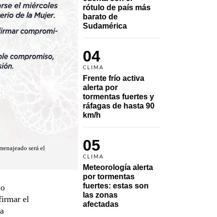
rótulo de país más 
barato de 
Sudamérica
04
CLIMA
Frente frío activa 
alerta por 
tormentas fuertes y 
ráfagas de hasta 90 
km/h
05
omenajeado será el
CLIMA
Meteorología alerta 
por tormentas 
fuertes: estas son 
mo
las zonas 
firmar el
afectadas
 a