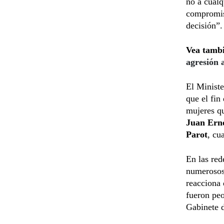
no a cualq
compromis
decisión”.
Vea tamb
agresión 
El Ministe
que el fin
mujeres q
Juan Erne
Parot
, cu
En las red
numerosos 
reacciona 
fueron peo
Gabinete d