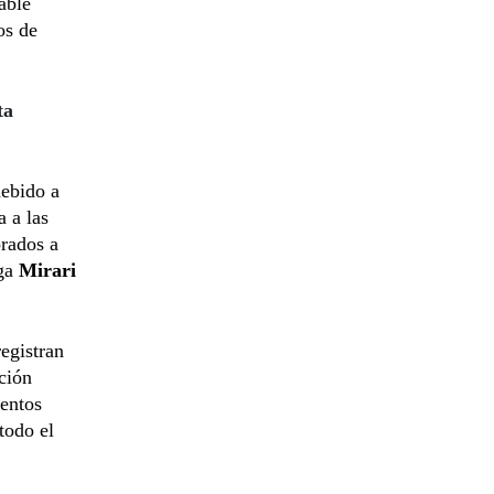
able
os de
ta
debido a
 a las
rados a
ga
Mirari
registran
ción
ientos
todo el