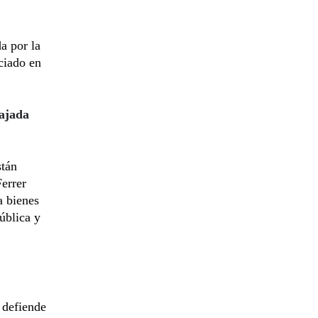
a por la
ciado en
bajada
stán
errer
a bienes
ública y
 defiende