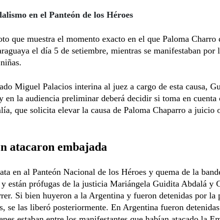
alismo en el Panteón de los Héroes
oto que muestra el momento exacto en el que Paloma Charro
raguaya el día 5 de setiembre, mientras se manifestaban por 
 niñas.
ado Miguel Palacios interina al juez a cargo de esta causa, G
y en la audiencia preliminar deberá decidir si toma en cuenta 
alía, que solicita elevar la causa de Paloma Chaparro a juicio 
n atacaron embajada
tata en al Panteón Nacional de los Héroes y quema de la band
y están prófugas de la justicia Mariángela Guidita Abdalá y G
er. Si bien huyeron a la Argentina y fueron detenidas por la p
s, se las liberó posteriormente. En Argentina fueron detenida
nes estaban entre los manifestantes que habían atacado la E