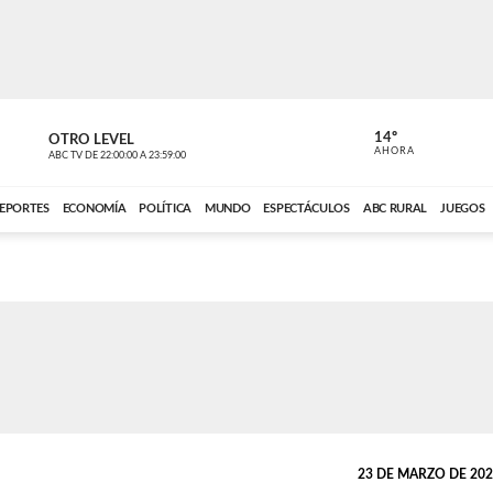
14º
OTRO LEVEL
MÚSICA PA
AHORA
ABC TV
DE
22:00:00
A
23:59:00
ABC CARDINAL 
EPORTES
ECONOMÍA
POLÍTICA
MUNDO
ESPECTÁCULOS
ABC RURAL
JUEGOS
23 DE MARZO DE 2021