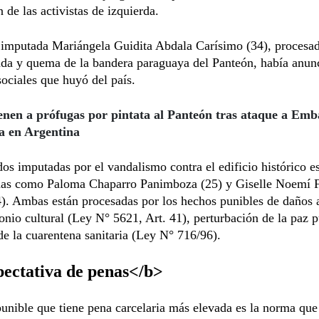
n de las activistas de izquierda.
imputada Mariángela Guidita Abdala Carísimo (34), procesad
ada y quema de la bandera paraguaya del Panteón, había anun
sociales que huyó del país.
enen a prófugas por pintata al Panteón tras ataque a Em
a en Argentina
dos imputadas por el vandalismo contra el edificio histórico e
adas como Paloma Chaparro Panimboza (25) y Giselle Noemí F
4). Ambas están procesadas por los hechos punibles de daños 
onio cultural (Ley N° 5621, Art. 41), perturbación de la paz p
de la cuarentena sanitaria (Ley N° 716/96).
ectativa de penas</b>
unible que tiene pena carcelaria más elevada es la norma que