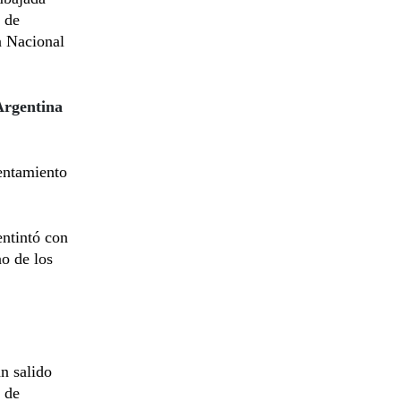
 de
n Nacional
Argentina
rentamiento
entintó con
no de los
n salido
s de