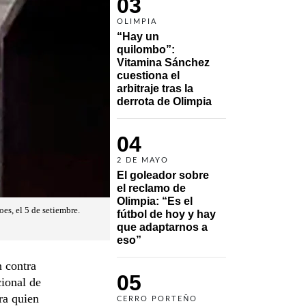
03
OLIMPIA
“Hay un 
quilombo”: 
Vitamina Sánchez 
cuestiona el 
arbitraje tras la 
derrota de Olimpia
04
2 DE MAYO
El goleador sobre 
el reclamo de 
Olimpia: “Es el 
s, el 5 de setiembre.
fútbol de hoy y hay 
que adaptarnos a 
eso”
n contra
05
cional de
ra quien
CERRO PORTEÑO