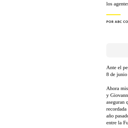
los agente
POR
ABC C
Ante el pe
8 de junio
Ahora mis
y Giovanni
aseguran q
recordada 
año pasad
entre la F