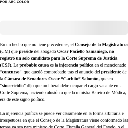
POR
ABC COLOR
En un hecho que no tiene precedentes, el
Consejo de la Magistratura
(CM) que
preside
del abogado
Oscar Paciello Samaniego,
no
registró un solo candidato para la Corte Suprema de Justicia
(CSJ)
. La
probable
causa
es la
injerencia política
en el mencionado
“
concurso
”, que quedó comprobado tras el anuncio del
presidente
de
la
Cámara de Senadores Oscar “Cachito” Salomón,
que en
“
sincericidio
” dijo que un liberal debe ocupar el cargo vacante en la
Corte Suprema, haciendo alusión a que la ministra Bareiro de Módica,
era de este signo político.
La injerencia política se puede ver claramente en la forma arbitraria e
irrespetuosa en que el Consejo de la Magistratura viene conformado las
ternas ya sea para ministro de Corte, Fiscalía General del Estado, o el