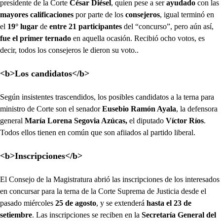
presidente de la Corte
César Diésel
, quien pese a ser
ayudado
con las
mayores calificaciones
por parte de los
consejeros
, igual terminó en
el
19° lugar
de
entre 21 participantes
del “concurso”, pero aún así,
fue el primer ternado
en aquella ocasión. Recibió ocho votos, es
decir, todos los consejeros le dieron su voto..
<b>Los candidatos</b>
Según insistentes trascendidos, los posibles candidatos a la terna para
ministro de Corte son el senador
Eusebio Ramón Ayala
, la defensora
general
María Lorena Segovia Azúcas,
el diputado
Víctor Ríos
.
Todos ellos tienen en común que son afiiados al partido liberal.
<b>Inscripciones</b>
El Consejo de la Magistratura abrió las inscripciones de los interesados
en concursar para la terna de la Corte Suprema de Justicia desde el
pasado miércoles
25 de agosto
, y se extenderá
hasta el 23 de
setiembre
. Las inscripciones se reciben en la
Secretaría General del