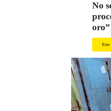
No s
proc
oro”
Este 