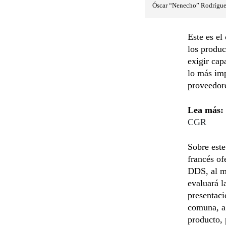
Óscar “Nenecho” Rodríguez (
Este es el
los produc
exigir cap
lo más imp
proveedor
Lea más:
CGR
Sobre este
francés of
DDS, al mo
evaluará l
presentaci
comuna, a 
producto, 