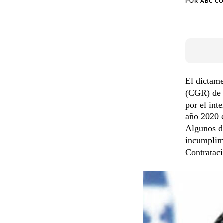
POR
ABC C
El dictame
(CGR) de 1
por el int
año 2020 e
Algunos de
incumplimi
Contrataci