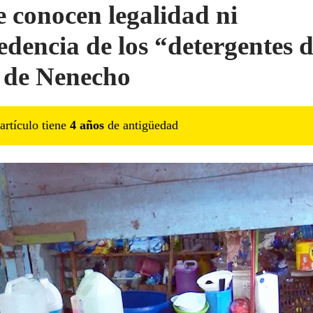
e conocen legalidad ni
edencia de los “detergentes 
 de Nenecho
artículo tiene
4
año
s
de antigüedad