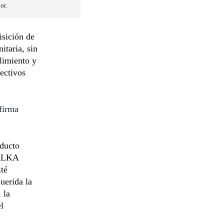
or.
isición de
itaria, sin
plimiento y
pectivos
firma
oducto
 ALKA
ité
uerida la
 la
l