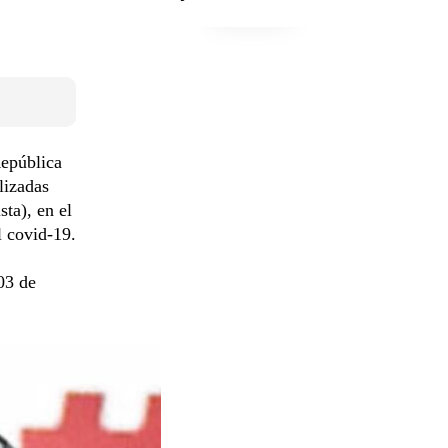
República
lizadas
ta), en el
l covid-19.
03 de