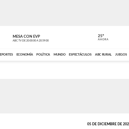
25º
MESA CON EVP
EL OBSERV
AHORA
ABC TV
DE
20:00:00
A
20:59:00
ABC CARDINAL 
EPORTES
ECONOMÍA
POLÍTICA
MUNDO
ESPECTÁCULOS
ABC RURAL
JUEGOS
05 DE DICIEMBRE DE 2021