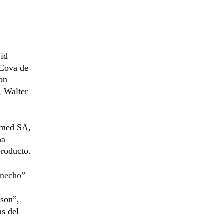
vid
 Cova de
son
, Walter
nemed SA,
na
producto.
enecho”
 son”,
as del